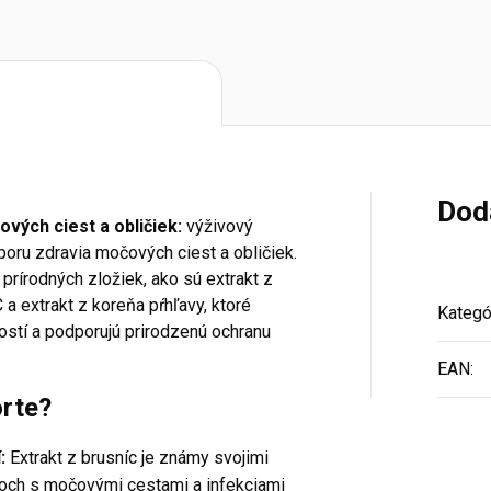
Dod
vých ciest a obličiek:
výživový
oru zdravia močových ciest a obličiek.
prírodných zložiek, ako sú extrakt z
a extrakt z koreňa pŕhľavy, ktoré
Kategó
ostí a podporujú prirodzenú ochranu
EAN
:
orte?
:
Extrakt z brusníc je známy svojimi
moch s močovými cestami a infekciami