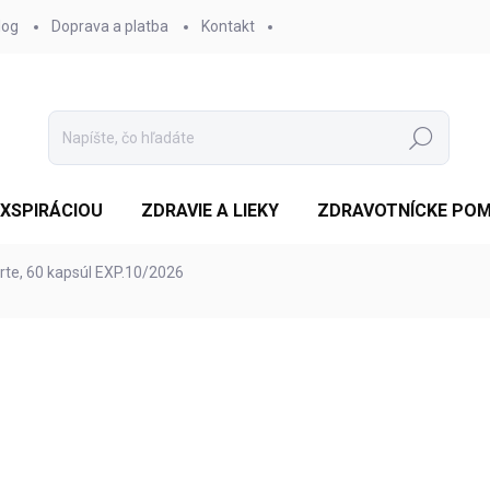
log
Doprava a platba
Kontakt
Hľadať
EXSPIRÁCIOU
ZDRAVIE A LIEKY
ZDRAVOTNÍCKE PO
te, 60 kapsúl EXP.10/2026
otenia
€15,80
€15,15
Jednotková
SKLADOM
(1 KS)