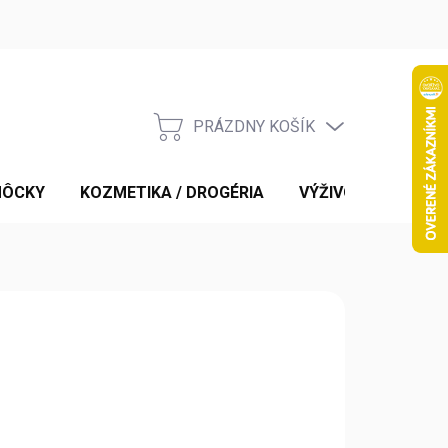
PRÁZDNY KOŠÍK
NÁKUPNÝ
KOŠÍK
MÔCKY
KOZMETIKA / DROGÉRIA
VÝŽIVOVÉ DOPLNK
/ ks