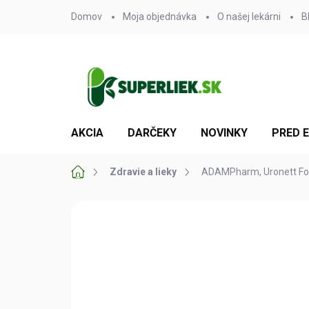
Prejsť
Domov
Moja objednávka
O našej lekárni
B
na
obsah
AKCIA
DARČEKY
NOVINKY
PRED 
Domov
Zdravie a lieky
ADAMPharm, Uronett For
Neohodnotené
Podrobnosti hodn
AKCIA
EXSPIRÁCIA