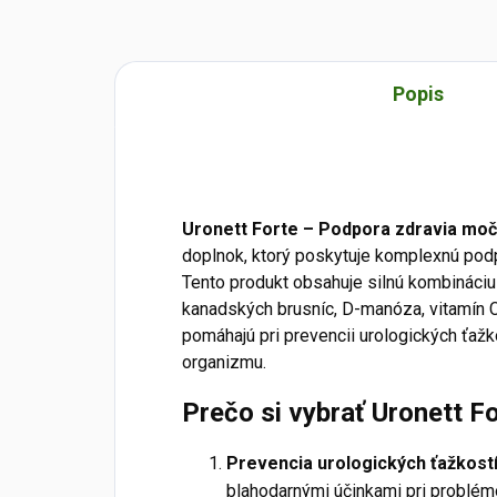
Popis
Uronett Forte – Podpora zdravia močo
doplnok, ktorý poskytuje komplexnú podp
Tento produkt obsahuje silnú kombináciu 
kanadských brusníc, D-manóza, vitamín C 
pomáhajú pri prevencii urologických ťažk
organizmu.
Prečo si vybrať Uronett F
Prevencia urologických ťažkostí
blahodarnými účinkami pri problé