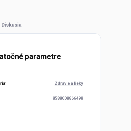
Diskusia
atočné parametre
ria
:
Zdravie a lieky
8588008866498