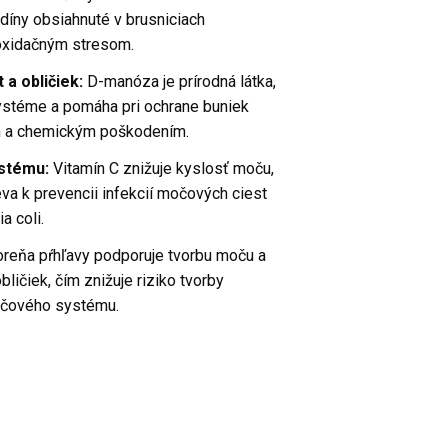
íny obsiahnuté v brusniciach
 oxidačným stresom.
a obličiek:
D-manóza je prírodná látka,
stéme a pomáha pri ochrane buniek
m a chemickým poškodením.
stému:
Vitamín C znižuje kyslosť moču,
eva k prevencii infekcií močových ciest
a coli.
oreňa pŕhľavy podporuje tvorbu moču a
ličiek, čím znižuje riziko tvorby
očového systému.