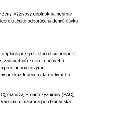
ce ženy. Výživový doplnok sa nesmie
 Neprekračujte odporúčanú dennú dávku.
y doplnok pre tých, ktorí chcú podporiť
ek, zabrániť infekciám močového
u pred nepriaznivými
ný pre každodennú starostlivosť o
 C), manóza, Proantokyanidíny (PAC),
á), Vaccinium macrocarpon (kanadská