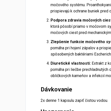
močového systému. Proanthokyanid
prispievajú k ochrane buniek pred
Podpora zdravia močových ciest 
ktorá pôsobí priamo v močovom sy
močových ciest pred mechanický
Zlepšenie funkcie močového sy
pomáha pri hojení zápalov a prispi
spôsobených baktériami Escherichi
Diuretické vlastnosti:
Extrakt z k
pomáha pri liečbe prechladnutých ob
obličkových kameňov a infekcií m
Dávkovanie
2x denne 1 kapsulu zapiť čistou vodou.