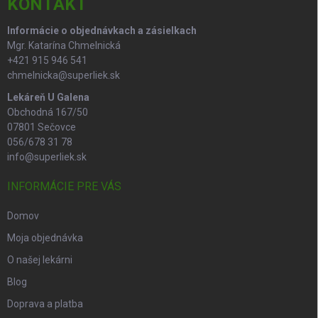
i
KONTAKT
e
Informácie o objednávkach a zásielkach
Mgr. Katarína Chmelnická
+421 915 946 541
chmelnicka@superliek.sk
Lekáreň U Galena
Obchodná 167/50
07801 Sečovce
056/678 31 78
info@superliek.sk
INFORMÁCIE PRE VÁS
Domov
Moja objednávka
O našej lekárni
Blog
Doprava a platba