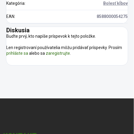
Kategória
:
Bolesť kĺbov
EAN
:
8588000054275
Diskusia
Buďte prvý, kto napíše príspevok k tejto položke.
Len registrovaní používatelia môžu pridávať príspevky. Prosím
prihláste sa
alebo sa
zaregistrujte
.
Z
á
p
ä
t