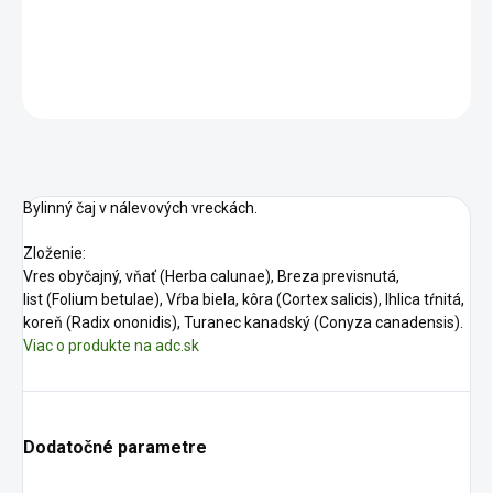
DETAILNÉ INFORMÁCIE
OPÝTAŤ SA
STRÁŽIŤ
Bylinný čaj v nálevových vreckách.
Zloženie:
Vres obyčajný, vňať (Herba calunae), Breza previsnutá,
list (Folium betulae), Vŕba biela, kôra (Cortex salicis), Ihlica tŕnitá,
koreň
(Radix ononidis), Turanec kanadský (Conyza canadensis).
Viac o produkte na adc.sk
Dodatočné parametre