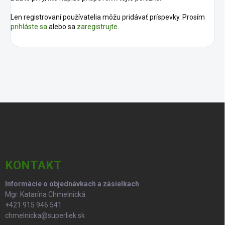
Len registrovaní používatelia môžu pridávať príspevky. Prosím
prihláste sa
alebo sa
zaregistrujte
.
Z
á
p
ä
t
i
KONTAKT
e
Informácie o objednávkach a zásielkach
Mgr. Katarína Chmelnická
+421 915 946 541
chmelnicka@superliek.sk