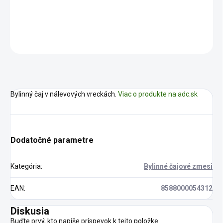
DETAILNÉ INFORMÁCIE
OPÝTAŤ SA
STRÁŽIŤ
Bylinný čaj v nálevových vreckách.
Viac o produkte na adc.sk
Dodatočné parametre
Kategória
:
Bylinné čajové zmesi
EAN
:
8588000054312
Diskusia
Buďte prvý, kto napíše príspevok k tejto položke.