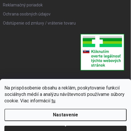
Reklamačný poriadok
Ochrana osobných údajov
Odstúpenie od zmluvy / vrátenie tovaru
Na prispôsobenie obsahu a reklám, poskytovanie funkcií
sociálnych médií a analýzu návštevnosti používame súbory
cookie. Viac informácií
tu
.
Nastavenie
Copyright 2026
SUPERLIEK
. Všetky práva vyhradené.
Upraviť nastavenie