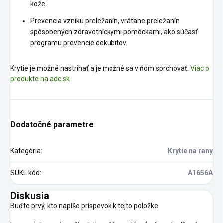
kože.
Prevencia vzniku preležanín, vrátane preležanín
spôsobených zdravotníckymi pomôckami, ako súčasť
programu prevencie dekubitov.
Krytie je možné nastrihať a je možné sa v ňom sprchovať.
Viac o
produkte na adc.sk
Dodatočné parametre
Kategória
:
Krytie na rany
SUKL kód
:
A1656A
Diskusia
Buďte prvý, kto napíše príspevok k tejto položke.