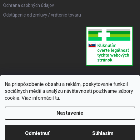
Ochrana osobných údajov
Odstúpenie od zmluvy / vrátenie tovaru
Na prispôsobenie obsahu a reklám, poskytovanie funkcií
sociálnych médií a analýzu návštevnosti používame súbory
cookie. Viac informácií
tu
.
Nastavenie
Copyright 2026
SUPERLIEK
. Všetky práva vyhradené.
Upraviť nastavenie
cookies
Odmietnuť
Súhlasím