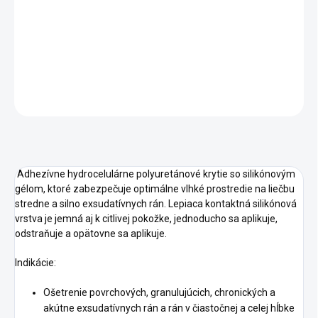
−
+
Pridať do košíka
DETAILNÉ INFORMÁCIE
OPÝTAŤ SA
STRÁŽIŤ
Adhezívne hydrocelulárne polyuretánové krytie so silikónovým
gélom, ktoré zabezpečuje optimálne vlhké prostredie na liečbu
stredne a silno exsudatívnych rán. Lepiaca kontaktná silikónová
vrstva je jemná aj k citlivej pokožke, jednoducho sa aplikuje,
odstraňuje a opätovne sa aplikuje.
Indikácie:
Ošetrenie povrchových, granulujúcich, chronických a
akútne exsudatívnych rán a rán v čiastočnej a celej hĺbke