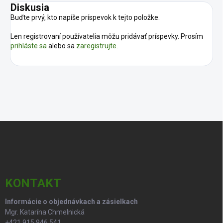
Diskusia
Buďte prvý, kto napíše príspevok k tejto položke.
Len registrovaní používatelia môžu pridávať príspevky. Prosím
prihláste sa
alebo sa
zaregistrujte
.
Z
á
p
ä
t
i
KONTAKT
e
Informácie o objednávkach a zásielkach
Mgr. Katarína Chmelnická
+421 915 946 541