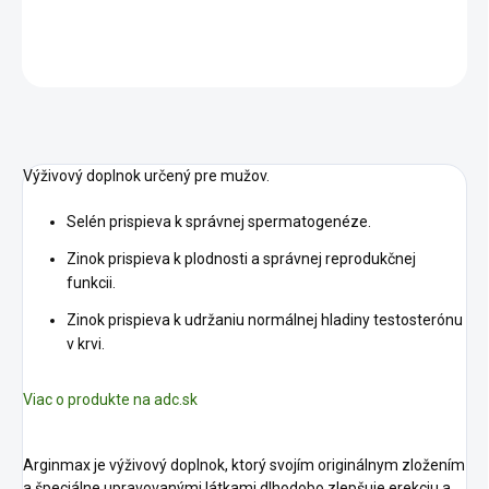
DETAILNÉ INFORMÁCIE
OPÝTAŤ SA
STRÁŽIŤ
Výživový doplnok určený pre mužov.
Selén prispieva k správnej spermatogenéze.
Zinok prispieva k plodnosti a správnej reprodukčnej
funkcii.
Zinok prispieva k udržaniu normálnej hladiny testosterónu
v krvi.
Viac o produkte na adc.sk
Arginmax je výživový doplnok, ktorý svojím originálnym zložením
a špeciálne upravovanými látkami dlhodobo zlepšuje erekciu a