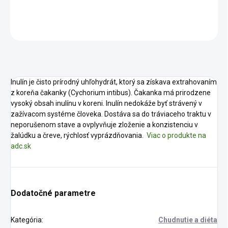
DETAILNÉ INFORMÁCIE
OPÝTAŤ SA
STRÁŽIŤ
Inulín je čisto prírodný uhľohydrát, ktorý sa získava extrahovaním
z koreňa čakanky (Cychorium intibus). Čakanka má prirodzene
vysoký obsah inulínu v koreni. Inulín nedokáže byť strávený v
zažívacom systéme človeka. Dostáva sa do tráviaceho traktu v
neporušenom stave a ovplyvňuje zloženie a konzistenciu v
žalúdku a čreve, rýchlosť vyprázdňovania.
Viac o produkte na
adc.sk
Dodatočné parametre
Kategória
:
Chudnutie a diéta