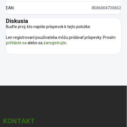
EAN
:
8586004730652
Diskusia
Buďte prvý, kto napíše príspevok k tejto položke.
Len registrovaní používatelia môžu pridávať príspevky. Prosím
prihláste sa
alebo sa
zaregistrujte
.
Z
á
p
ä
t
i
KONTAKT
e