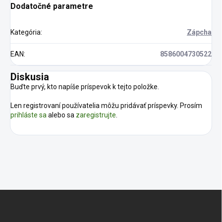
Dodatočné parametre
Kategória
:
Zápcha
EAN
:
8586004730522
Diskusia
Buďte prvý, kto napíše príspevok k tejto položke.
Len registrovaní používatelia môžu pridávať príspevky. Prosím
prihláste sa
alebo sa
zaregistrujte
.
Z
á
p