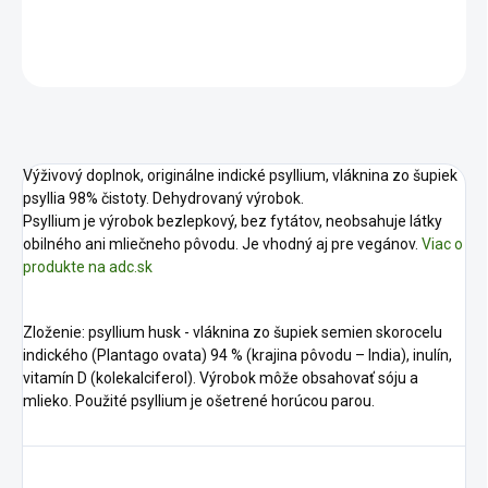
DETAILNÉ INFORMÁCIE
OPÝTAŤ SA
STRÁŽIŤ
Výživový doplnok, originálne indické psyllium, vláknina zo šupiek
psyllia 98% čistoty. Dehydrovaný výrobok.
Psyllium je výrobok bezlepkový, bez fytátov, neobsahuje látky
obilného ani mliečneho pôvodu. Je vhodný aj pre vegánov.
Viac o
produkte na adc.sk
Zloženie: psyllium husk - vláknina zo šupiek semien skorocelu
indického (Plantago ovata) 94 % (krajina pôvodu – India), inulín,
vitamín D (kolekalciferol). Výrobok môže obsahovať sóju a
mlieko. Použité psyllium je ošetrené horúcou parou.