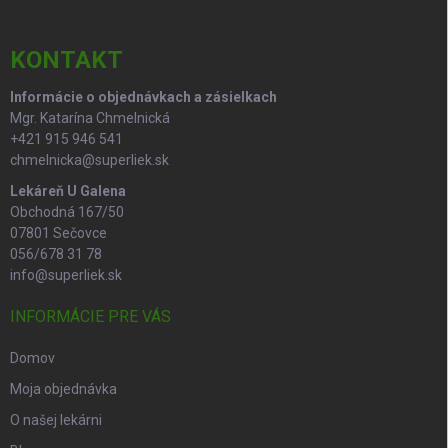
ä
t
i
KONTAKT
e
Informácie o objednávkach a zásielkach
Mgr. Katarína Chmelnická
+421 915 946 541
chmelnicka@superliek.sk
Lekáreň U Galena
Obchodná 167/50
07801 Sečovce
056/678 31 78
info@superliek.sk
INFORMÁCIE PRE VÁS
Domov
Moja objednávka
O našej lekárni