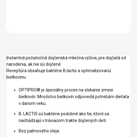
DETAILNÉ INFORMÁCIE
OPÝTAŤ SA
STRÁŽIŤ
Instantná počiatočná dojčenská mliečna výživa, pre dojčatá od
narodenia, ak nie sú dojčené.
Receptúra obsahuje baktérie B.lactis a optimalizovanú
bielkovinu.
OPTIPRO® je špeciálny proces na získanie zmesi
bielkovín. Množstvo bielkovín odpovedá potrebám dieťaťa
v danom veku.
B. LACTIS sú baktérie podobné ako tie, ktoré sa
nachádzajú v tráviacom trakte dojčených detí.
Bez palmového oleja.