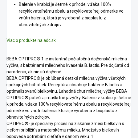
Balenie v krabici je šetrné k prírode, vďaka 100%
recyklovateľnému obalu a recyklovateľnej odmerke vo
vnútri balenia, ktorá je vyrobená z bioplastu z
obnoviteľných zdrojov.
Viac o produkte na adc.sk
BEBA OPTIPRO® 1 je instantná počiatočná dojčenská mliečna
výživa, s baktériami mliečneho kvasenia B. lactis. Pre dojčatá od
narodenia, ak nie sú dojčené.
BEBA OPTIPRO® je obľúbená detská mliečna výživa všetkých
spokojných bábätiek. Receptúra obsahuje baktérie B.lactis a
optimalizovanú bielkovinu. Lahodná chuť mliečnej výživy BEBA
OPTIPRO® poteší aj maškrtné jazýčky. Balenie v krabici je šetrné
k prírode, vďaka 100% recyklovateľnému obalu a recyklovateľnej
odmerke vo vnútri balenia, ktorá je vyrobená z bioplastu z
obnoviteľných zdrojov.
OPTIPRO®- je špeciálny proces na získanie zmesi bielkovín s
cieľom priblížiť sa materskému mlieku. Množstvo bielkovín
odpovedá potrebám dieťaťa v danom veku. 1