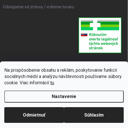
Odstúpenie od zmluvy / vrátenie tovaru
Na prispôsobenie obsahu a reklám, poskytovanie funkcií
sociálnych médií a analýzu návštevnosti používame súbory
cookie. Viac informácií
tu
.
Nastavenie
Copyright 2026
SUPERLIEK
. Všetky práva vyhradené.
Upraviť nastavenie
cookies
Odmietnuť
Súhlasím
Vytvoril Shoptet