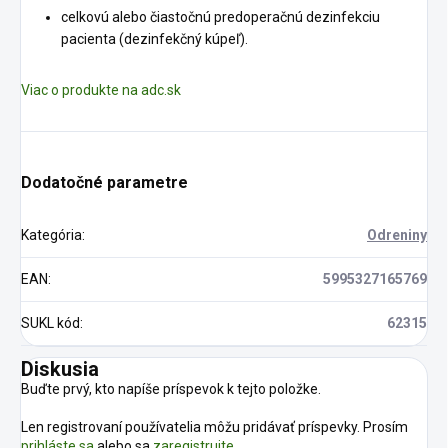
celkovú alebo čiastočnú predoperačnú dezinfekciu
pacienta (dezinfekčný kúpeľ).
Viac o produkte na adc.sk
Dodatočné parametre
Kategória
:
Odreniny
EAN
:
5995327165769
SUKL kód
:
62315
Diskusia
Buďte prvý, kto napíše príspevok k tejto položke.
Len registrovaní používatelia môžu pridávať príspevky. Prosím
prihláste sa
alebo sa
zaregistrujte
.