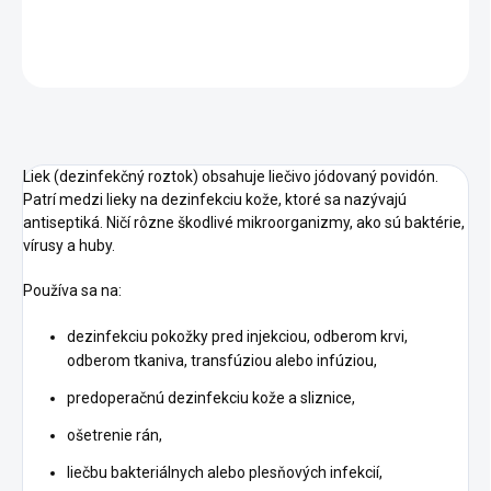
DETAILNÉ INFORMÁCIE
OPÝTAŤ SA
STRÁŽIŤ
Liek (dezinfekčný roztok) obsahuje liečivo jódovaný povidón.
Patrí medzi lieky na dezinfekciu kože, ktoré sa nazývajú
antiseptiká. Ničí rôzne škodlivé mikroorganizmy, ako sú baktérie,
vírusy a huby.
Používa sa na:
dezinfekciu pokožky pred injekciou, odberom krvi,
odberom tkaniva, transfúziou alebo infúziou,
predoperačnú dezinfekciu kože a sliznice,
ošetrenie rán,
liečbu bakteriálnych alebo plesňových infekcií,