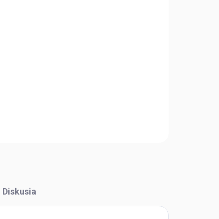
Pridať do košíka
OPÝTAŤ SA
STRÁŽIŤ
Diskusia