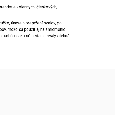
prehriatie kolenných, členkových,
i
orúčke, únave a preťažení svalov, po
ĺbov, môže sa použiť aj na zmiernenie
h partiách, ako sú sedacie svaly stehná