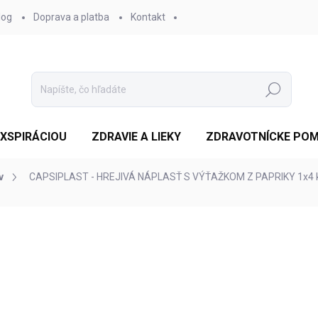
log
Doprava a platba
Kontakt
Hľadať
EXSPIRÁCIOU
ZDRAVIE A LIEKY
ZDRAVOTNÍCKE PO
v
CAPSIPLAST - HREJIVÁ NÁPLASŤ S VÝŤAŽKOM Z PAPRIKY 1x4 
otenia
ZNAČKA:
GUANJIE ZHITONG GAO
€2,65
/ ks
Jednotková
SKLADOM
cena:
MOŽNOSTI DORUČENIA