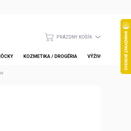
PRÁZDNY KOŠÍK
NÁKUPNÝ
KOŠÍK
MÔCKY
KOZMETIKA / DROGÉRIA
VÝŽIVOVÉ DOPLNK
ks