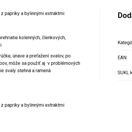
z papriky a bylinnými extraktmi:
Dod
prehriatie kolenných, členkových,
Kategó
i
orúčke, únave a preťažení svalov, po
EAN
:
kĺbov, môže sa použiť aj v problémových
cie svaly stehná a ramená
SUKL 
z papriky a bylinnými extraktmi: