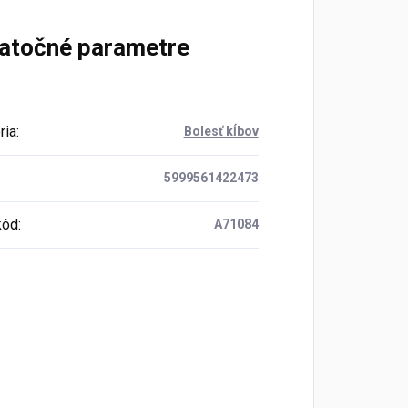
atočné parametre
ria
:
Bolesť kĺbov
5999561422473
kód
:
A71084