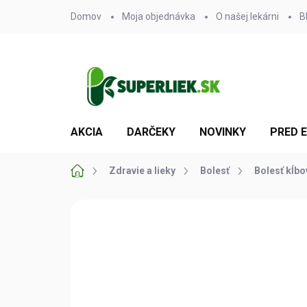
Prejsť
Domov
Moja objednávka
O našej lekárni
B
na
obsah
AKCIA
DARČEKY
NOVINKY
PRED 
Domov
Zdravie a lieky
Bolesť
Bolesť kĺbo
Neohodnotené
Podrobnosti hodn