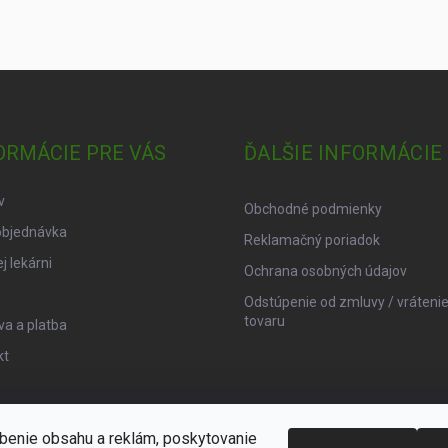
ORMÁCIE PRE VÁS
ĎALŠIE INFORMÁCIE
v
Obchodné podmienky
objednávka
Reklamačný poriadok
j lekárni
Ochrana osobných údajov
Odstúpenie od zmluvy / vráteni
tovaru
a a platba
kt
benie obsahu a reklám, poskytovanie