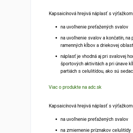
Kapsaicínová hrejivá náplasť s výťažkom 
na uvoľnenie preťažených svalov
na uvoľnenie svalov a končatín, na 
ramenných kĺbov a driekovej oblast
náplasť je vhodná aj pri svalovej h
športových aktivitách a pri únave 
partiách s celulitídou, ako sú seda
Viac o produkte na adc.sk
Kapsaicínová hrejivá náplasť s výťažkom 
na uvoľnenie preťažených svalov
na zmiernenie príznakov celulitídy