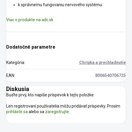
k správnemu fungovaniu nervového systému.
Viac o produkte na adc.sk
Dodatočné parametre
Kategória
:
Chrípka a prechladnutie
EAN
:
8006540706725
Diskusia
Buďte prvý, kto napíše príspevok k tejto položke.
Len registrovaní používatelia môžu pridávať príspevky. Prosím
prihláste sa
alebo sa
zaregistrujte
.