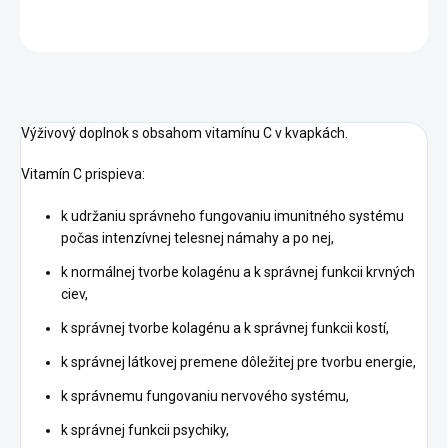
OPÝTAŤ SA
STRÁŽIŤ
Výživový doplnok s obsahom vitamínu C v kvapkách.
Vitamín C prispieva:
k udržaniu správneho fungovaniu imunitného systému
počas intenzívnej telesnej námahy a po nej,
k normálnej tvorbe kolagénu a k správnej funkcii krvných
ciev,
k správnej tvorbe kolagénu a k správnej funkcii kostí,
k správnej látkovej premene dôležitej pre tvorbu energie,
k správnemu fungovaniu nervového systému,
k správnej funkcii psychiky,