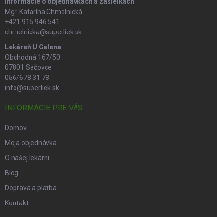
Informácie o objednávkach a zásielkach
Mgr. Katarína Chmelnická
+421 915 946 541
chmelnicka@superliek.sk
Lekáreň U Galena
Obchodná 167/50
07801 Sečovce
056/678 31 78
info@superliek.sk
INFORMÁCIE PRE VÁS
Domov
Moja objednávka
O našej lekárni
Blog
Doprava a platba
Kontakt