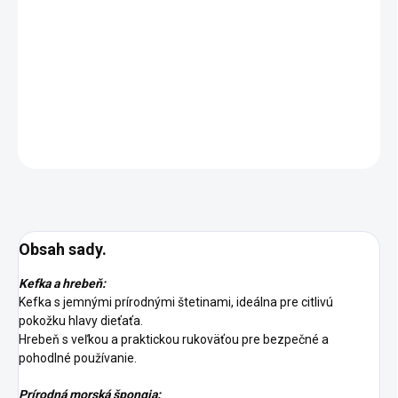
DORUČENIA
−
+
Pridať do košíka
DETAILNÉ INFORMÁCIE
OPÝTAŤ SA
STRÁŽIŤ
Obsah sady.
Kefka a hrebeň:
Kefka s jemnými prírodnými štetinami, ideálna pre citlivú
pokožku hlavy dieťaťa.
Hrebeň s veľkou a praktickou rukoväťou pre bezpečné a
pohodlné používanie.
Prírodná morská špongia: