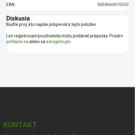
EAN
:
8058664010363
Diskusia
Buďte prvý, kto napíše príspevok k tejto položke.
Len registrovaní používatelia môžu pridávať príspevky. Prosím
prihláste sa
alebo sa
zaregistrujte
.
Z
á
p
ä
t
i
KONTAKT
e