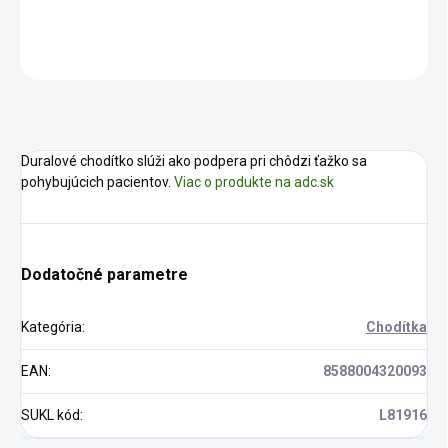
DETAILNÉ INFORMÁCIE
OPÝTAŤ SA
STRÁŽIŤ
Duralové chodítko slúži ako podpera pri chôdzi ťažko sa
pohybujúcich pacientov.
Viac o produkte na adc.sk
Dodatočné parametre
Kategória
:
Chodítka
EAN
:
8588004320093
SUKL kód
:
L81916