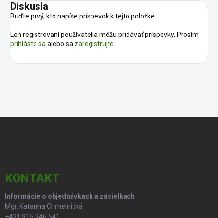
Diskusia
Buďte prvý, kto napíše príspevok k tejto položke.
Len registrovaní používatelia môžu pridávať príspevky. Prosím
prihláste sa
alebo sa
zaregistrujte
.
Z
á
p
ä
t
i
KONTAKT
e
Informácie o objednávkach a zásielkach
Mgr. Katarína Chmelnická
+421 915 946 541