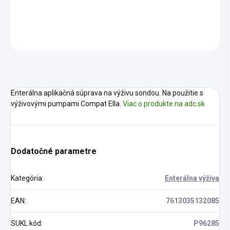
DETAILNÉ INFORMÁCIE
OPÝTAŤ SA
STRÁŽIŤ
Enterálna aplikačná súprava na výživu sondou. Na použitie s
výživovými pumpami Compat Ella.
Viac o produkte na adc.sk
Dodatočné parametre
Kategória
:
Enterálna výživa
EAN
:
7613035132085
SUKL kód
:
P96285