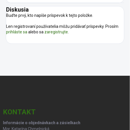
Diskusia
Buďte prvý, kto napíše príspevok k tejto položke.
Len registrovaní používatelia môžu pridávať príspevky. Prosím
prihláste sa
alebo sa
zaregistrujte
.
Z
á
p
ä
t
i
KONTAKT
e
Informácie o objednávkach a zásielkach
Mgr. Katarína Chmelnická