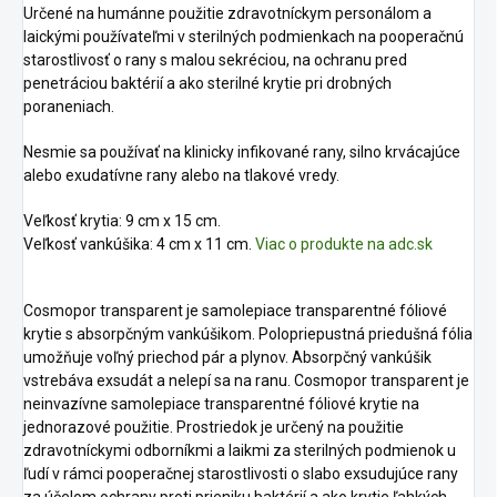
Určené na humánne použitie zdravotníckym personálom a
laickými používateľmi v sterilných podmienkach na pooperačnú
starostlivosť o rany s malou sekréciou, na ochranu pred
penetráciou baktérií a ako sterilné krytie pri drobných
poraneniach.
Nesmie sa používať na klinicky infikované rany, silno krvácajúce
alebo exudatívne rany alebo na tlakové vredy.
Veľkosť krytia: 9 cm x 15 cm.
Veľkosť vankúšika: 4 cm x 11 cm.
Viac o produkte na adc.sk
Cosmopor transparent je samolepiace transparentné fóliové
krytie s absorpčným vankúšikom. Polopriepustná priedušná fólia
umožňuje voľný priechod pár a plynov. Absorpčný vankúšik
vstrebáva exsudát a nelepí sa na ranu. Cosmopor transparent je
neinvazívne samolepiace transparentné fóliové krytie na
jednorazové použitie. Prostriedok je určený na použitie
zdravotníckymi odborníkmi a laikmi za sterilných podmienok u
ľudí v rámci pooperačnej starostlivosti o slabo exsudujúce rany