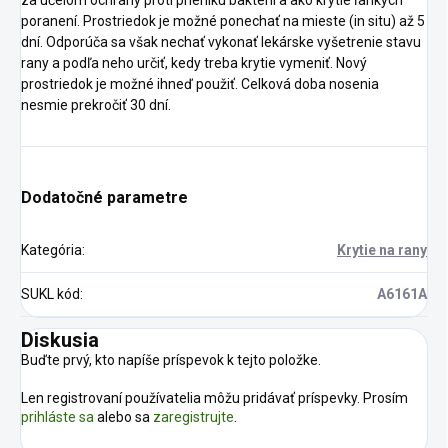
za účelom ochrany proti prieniku baktérií a ako krytie ľahkých
poranení. Prostriedok je možné ponechať na mieste (in situ) až 5
dní. Odporúča sa však nechať vykonať lekárske vyšetrenie stavu
rany a podľa neho určiť, kedy treba krytie vymeniť. Nový
prostriedok je možné ihneď použiť. Celková doba nosenia
nesmie prekročiť 30 dní.
Dodatočné parametre
Kategória
:
Krytie na rany
SUKL kód
:
A6161A
Diskusia
Buďte prvý, kto napíše príspevok k tejto položke.
Len registrovaní používatelia môžu pridávať príspevky. Prosím
prihláste sa
alebo sa
zaregistrujte
.