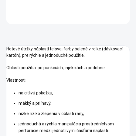
DETAILNÉ INFORMÁCIE
OPÝTAŤ SA
STRÁŽIŤ
Hotové útržky náplastí telovej farby balené v rolke (dávkovací
kartón), pre rýchle a jednoduché použitie.
Oblasti použitia: po punkciách, injekciách a podobne.
Vlastnosti:
na citlivú pokožku,
mäkký a priľnavý,
nízke riziko zlepenia v oblasti rany,
jednoduchá a rýchla manipulácia prostredníctvom
perforácie medzi jednotlivými časťami náplasti.