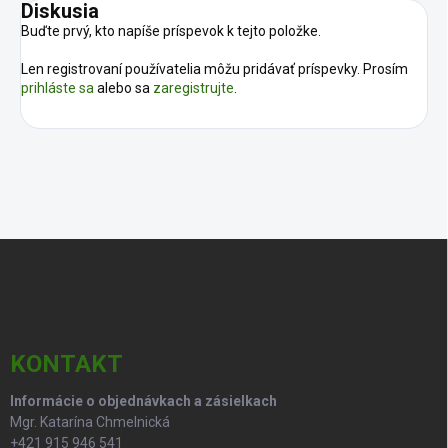
Diskusia
Buďte prvý, kto napíše príspevok k tejto položke.
Len registrovaní používatelia môžu pridávať príspevky. Prosím
prihláste sa
alebo sa
zaregistrujte
.
Z
á
p
ä
t
i
KONTAKT
e
Informácie o objednávkach a zásielkach
Mgr. Katarína Chmelnická
+421 915 946 541