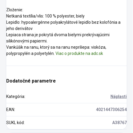
Zloženie:
Netkaná textília/vlis: 100 % polyester, biely
Lepidlo: hypoalergénne polyakrylátové lepidlo bez kolofónia a
jeho derivátov
Lepiaca strana je pokrytá dvoma bielymi prekrývajúcimi
silikónovými papiermi.
Vankúšik na ranu, ktorý sa na ranu nepriliepa: viskóza,
polypropylén a polyetylén.
Viac o produkte na adc.sk
Dodatočné parametre
Kategória
:
Náplasti
EAN
:
4021447306254
SUKL kód
:
A38767