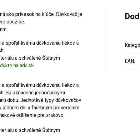
ná ako prívesok na kľúče. Dávkovač je
Dod
vé použitie.
 mm.
 a spoľahlivému dávkovaniu liekov a
Kategó
h.
eriálu a schválené Štátnym
EAN
:
odukte na adc.sk
 a spoľahlivému dávkovaniu liekov a
ch. Sú označené jednoduchými
nú dobu. Jednotlivé typy dávkovačov
í v jednom dni a farebným prevedením.
nakové odlíšenie pre zrakovo
eriálu a schválené Štátnym