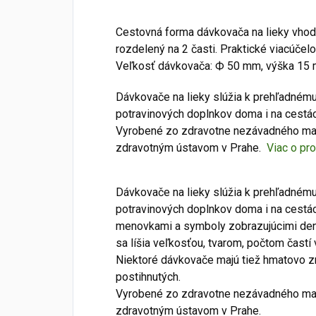
Cestovná forma dávkovača na lieky vhod
rozdelený na 2 časti. Praktické viacúčelo
Veľkosť dávkovača: Ф 50 mm, výška 15
Dávkovače na lieky slúžia k prehľadnému
potravinových doplnkov doma i na cestác
Vyrobené zo zdravotne nezávadného mat
zdravotným ústavom v Prahe.
Viac o pr
Dávkovače na lieky slúžia k prehľadnému
potravinových doplnkov doma i na cestá
menovkami a symboly zobrazujúcimi den
sa líšia veľkosťou, tvarom, počtom čast
Niektoré dávkovače majú tiež hmatovo z
postihnutých.
Vyrobené zo zdravotne nezávadného mat
zdravotným ústavom v Prahe.