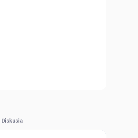
Pridať do košíka
OPÝTAŤ SA
STRÁŽIŤ
Diskusia