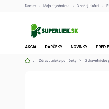
Prejsť
Domov
Moja objednávka
O našej lekárni
B
na
obsah
AKCIA
DARČEKY
NOVINKY
PRED 
Domov
Zdravotnícke pomôcky
Zdravotnícke 
Neohodnotené
Podrobnosti hodn