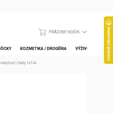
PRÁZDNY KOŠÍK
NÁKUPNÝ
KOŠÍK
MÔCKY
KOZMETIKA / DROGÉRIA
VÝŽIVOVÉ DOPLNK
oskyňový / biely 1x1 ks