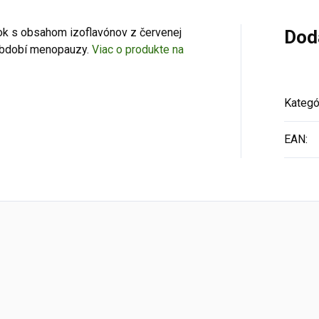
ok s obsahom izoflavónov z červenej
Dod
v období menopauzy.
Viac o produkte na
Kategó
EAN
: