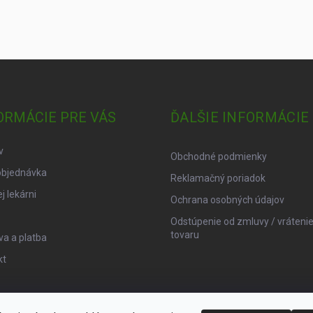
ORMÁCIE PRE VÁS
ĎALŠIE INFORMÁCIE
v
Obchodné podmienky
objednávka
Reklamačný poriadok
j lekárni
Ochrana osobných údajov
Odstúpenie od zmluvy / vráteni
tovaru
a a platba
kt