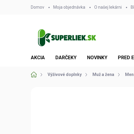
Prejsť
Domov
Moja objednávka
O našej lekárni
B
na
obsah
AKCIA
DARČEKY
NOVINKY
PRED 
Domov
Výživové doplnky
Muž a žena
Men
Neohodnotené
Podrobnosti hodn