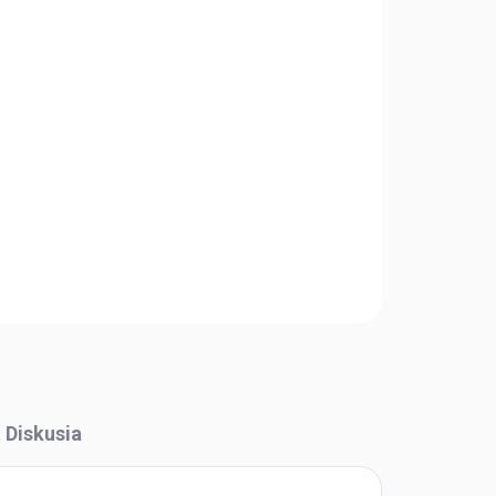
Pridať do košíka
OPÝTAŤ SA
STRÁŽIŤ
Diskusia