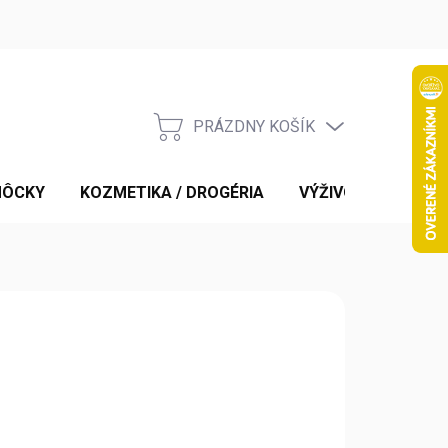
PRÁZDNY KOŠÍK
NÁKUPNÝ
KOŠÍK
MÔCKY
KOZMETIKA / DROGÉRIA
VÝŽIVOVÉ DOPLNK