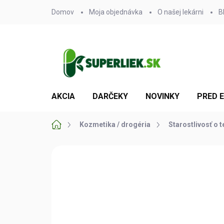
Prejsť
Domov
Moja objednávka
O našej lekárni
B
na
obsah
AKCIA
DARČEKY
NOVINKY
PRED 
Domov
Kozmetika / drogéria
Starostlivosť o t
Neohodnotené
Podrobnosti hodn