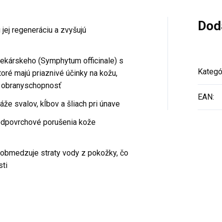
Dod
 jej regeneráciu a zvyšujú
 lekárskeho (Symphytum officinale) s
Kategó
ktoré majú priaznivé účinky na kožu,
jú obranyschopnosť
EAN
:
že svalov, kĺbov a šliach pri únave
podpovrchové porušenia kože
obmedzuje straty vody z pokožky, čo
sti