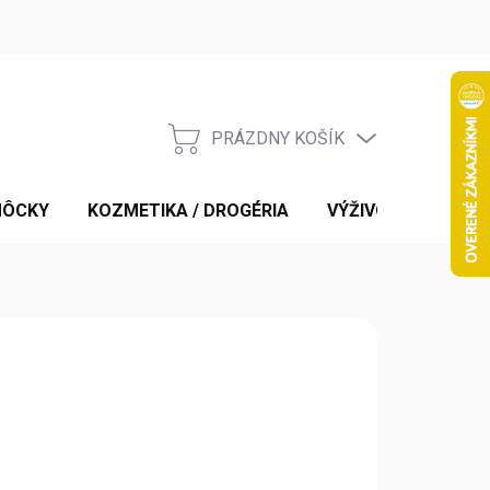
PRÁZDNY KOŠÍK
NÁKUPNÝ
KOŠÍK
MÔCKY
KOZMETIKA / DROGÉRIA
VÝŽIVOVÉ DOPLNK