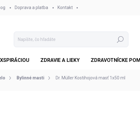
log
Doprava a platba
Kontakt
Hľadať
EXSPIRÁCIOU
ZDRAVIE A LIEKY
ZDRAVOTNÍCKE PO
elo
Bylinné masti
Dr. Müller Kostihojová masť 1x50 ml
otenia
ZNAČKA:
DR. MÜLLER PHARMA S.R.O.
€3,39
/ ks
Jednotková
SKLADOM
cena:
MOŽNOSTI DORUČENIA