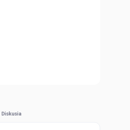
Pridať do košíka
OPÝTAŤ SA
STRÁŽIŤ
Diskusia