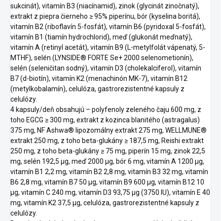
sukcinát), vitamín B3 (niacínamid), zinok (glycinát zinočnatý),
extrakt z piepra čierneho ≥ 95% piperínu, bór (kyselina boritá),
vitamín B2 (riboflavín 5-fosfát), vitamín B6 (pyridoxal 5-fosfát),
vitamín B1 (tiamín hydrochlorid), meď (glukonát meďnatý),
vitamín A (retinyl acetát), vitamín B9 (L-metylfolát vápenatý, 5-
MTHF), selén (LYNSIDE® FORTE Se+ 2000 selenometionín),
selén (seleničitan sodný), vitamín D3 (cholekalciferol), vitamín
B7 (d-biotín), vitamín K2 (menachinón MK-7), vitamín B12
(metylkobalamín), celulóza, gastrorezistentné kapsuly z
celulózy.
4 kapsuly/deň obsahujú – polyfenoly zeleného čaju 600 mg, z
toho EGCG ≥ 300 mg, extrakt z kozinca blanitého (astragalus)
375 mg, NF Ashwa® lipozomálny extrakt 275 mg, WELLMUNE®
extrakt 250 mg, z toho beta-glukány ≥ 187,5 mg, Reishi extrakt
250 mg, z toho beta-glukány ≥ 75 mg, piperín 15 mg, zinok 22,5
mg, selén 192,5 μg, meď 2000 μg, bór 6 mg, vitamín A 1200 μg,
vitamín B1 2,2 mg, vitamín B2 2,8 mg, vitamín B3 32 mg, vitamín
B6 2,8 mg, vitamín B7 50 μg, vitamín B9 600 μg, vitamín B12 10
μg, vitamín C 240 mg, vitamín D3 93,75 μg (3750 IU), vitamín E 40
mg, vitamín K2 37,5 μg, celulóza, gastrorezistentné kapsuly z
celulózy.