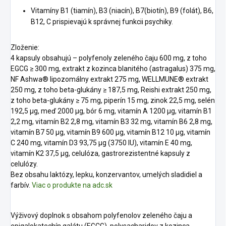
Vitamíny B1 (tiamín), B3 (niacín), B7(biotín), B9 (folát), B6,
B12, C prispievajú k správnej funkcii psychiky.
Zloženie:
4 kapsuly obsahujú – polyfenoly zeleného čaju 600 mg, z toho
EGCG ≥ 300 mg, extrakt z kozinca blanitého (astragalus) 375 mg,
NF Ashwa® lipozomálny extrakt 275 mg, WELLMUNE® extrakt
250 mg, z toho beta-glukány ≥ 187,5 mg, Reishi extrakt 250 mg,
z toho beta-glukány ≥ 75 mg, piperín 15 mg, zinok 22,5 mg, selén
192,5 μg, meď 2000 μg, bór 6 mg, vitamín A 1200 μg, vitamín B1
2,2 mg, vitamín B2 2,8 mg, vitamín B3 32 mg, vitamín B6 2,8 mg,
vitamín B7 50 μg, vitamín B9 600 μg, vitamín B12 10 μg, vitamín
C 240 mg, vitamín D3 93,75 μg (3750 IU), vitamín E 40 mg,
vitamín K2 37,5 μg, celulóza, gastrorezistentné kapsuly z
celulózy.
Bez obsahu laktózy, lepku, konzervantov, umelých sladidiel a
farbív.
Viac o produkte na adc.sk
Výživový doplnok s obsahom polyfenolov zeleného čaju a