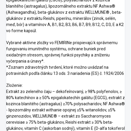
epigalokatechín galátu (EGCG), polysacharidov z kozinca
blanitého (astragalus), lipozomálneho extraktu NF Ashwa®
(Ashwagandha), beta-glukánov z extraktu WELLMUNE® , beta-
glukánov z extraktu Reishi, piperínu, minerálov (zinok, selén,
meď, bór) a vitamínov A, B1, B2, B3, B6, B7, B9, B12, C, D3, E a K2
vo forme kapsúl.
Vybrané aktívne zložky vo FEMIRINe prispievajú k správnemu
fungovaniu imunitného systému, ochrane buniek pred
oxidačným stresom, správnej funkcii psychiky a zníženiu
vyčerpania a únavy*.
*Zoznam zdravotných tvrdení, ktoré možno uvádzať na
potravinách podľa článku 13 ods. 3 nariadenia (ES) č. 1924/2006
Zloženie:
Extrakt zo zeleného čaju – dekofeínovaný, ≥ 98% polyfenolov, ≥
80% katechínov a ≥ 50% epigalokatechín galátu (EGCG), extrakt z
kozinca blanitého (astragalus) ≥70% polysacharidov, NF Ashwa®
- lipozomálny extrakt withanie opojnej ≥5% witanolidov, ≥5%
ginzenozidov, WELLMUNE® – extrakt zo Saccharomyces
cerevisiae ≥ 75% beta-glukánov, Reishi extrakt ≥ 30% beta-
glukánov, vitamín C (askorban sodný), vitamín E (D-alfa tokoferol