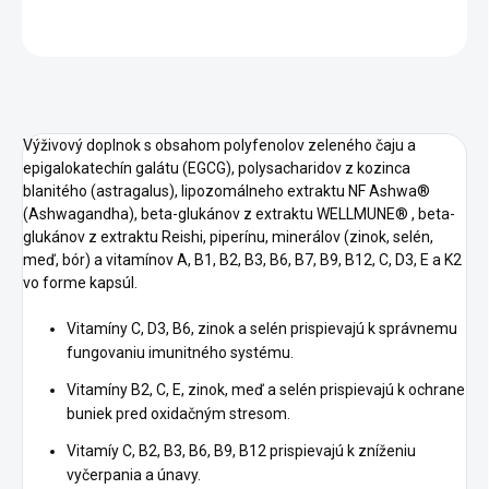
OPÝTAŤ SA
STRÁŽIŤ
Výživový doplnok s obsahom polyfenolov zeleného čaju a
epigalokatechín galátu (EGCG), polysacharidov z kozinca
blanitého (astragalus), lipozomálneho extraktu NF Ashwa®
(Ashwagandha), beta-glukánov z extraktu WELLMUNE® , beta-
glukánov z extraktu Reishi, piperínu, minerálov (zinok, selén,
meď, bór) a vitamínov A, B1, B2, B3, B6, B7, B9, B12, C, D3, E a K2
vo forme kapsúl.
Vitamíny C, D3, B6, zinok a selén prispievajú k správnemu
fungovaniu imunitného systému.
Vitamíny B2, C, E, zinok, meď a selén prispievajú k ochrane
buniek pred oxidačným stresom.
Vitamíy C, B2, B3, B6, B9, B12 prispievajú k zníženiu
vyčerpania a únavy.