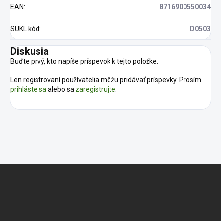
EAN
:
8716900550034
SUKL kód
:
D0503
Diskusia
Buďte prvý, kto napíše príspevok k tejto položke.
Len registrovaní používatelia môžu pridávať príspevky. Prosím
prihláste sa
alebo sa
zaregistrujte
.
Z
á
p
ä
t