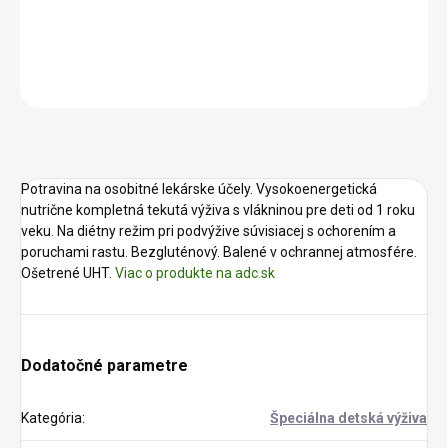
DETAILNÉ INFORMÁCIE
OPÝTAŤ SA
STRÁŽIŤ
Potravina na osobitné lekárske účely. Vysokoenergetická
nutrične kompletná tekutá výživa s vlákninou pre deti od 1 roku
veku. Na diétny režim pri podvýžive súvisiacej s ochorením a
poruchami rastu. Bezgluténový. Balené v ochrannej atmosfére.
Ošetrené UHT.
Viac o produkte na adc.sk
Dodatočné parametre
Kategória
:
Špeciálna detská výživa