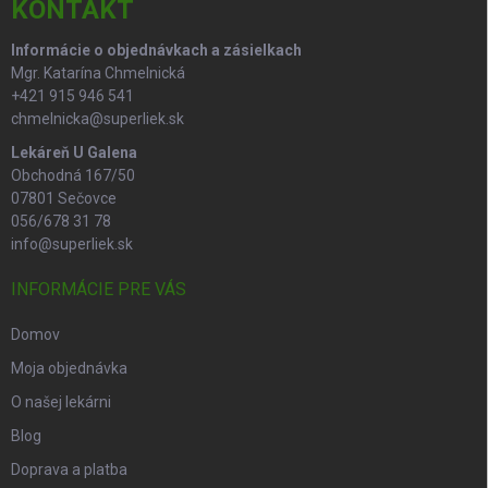
i
KONTAKT
e
Informácie o objednávkach a zásielkach
Mgr. Katarína Chmelnická
+421 915 946 541
chmelnicka@superliek.sk
Lekáreň U Galena
Obchodná 167/50
07801 Sečovce
056/678 31 78
info@superliek.sk
INFORMÁCIE PRE VÁS
Domov
Moja objednávka
O našej lekárni
Blog
Doprava a platba