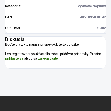
Kategória
:
Výživové doplnky
EAN
:
4051895030142
SUKL kód
:
D1302
Diskusia
Buďte prvý, kto napíše príspevok k tejto položke.
Len registrovaní používatelia môžu pridávať príspevky. Prosím
prihláste sa
alebo sa
zaregistrujte
.
Z
á
p