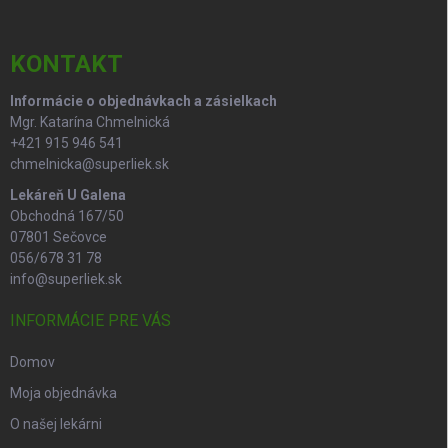
ä
t
i
KONTAKT
e
Informácie o objednávkach a zásielkach
Mgr. Katarína Chmelnická
+421 915 946 541
chmelnicka@superliek.sk
Lekáreň U Galena
Obchodná 167/50
07801 Sečovce
056/678 31 78
info@superliek.sk
INFORMÁCIE PRE VÁS
Domov
Moja objednávka
O našej lekárni