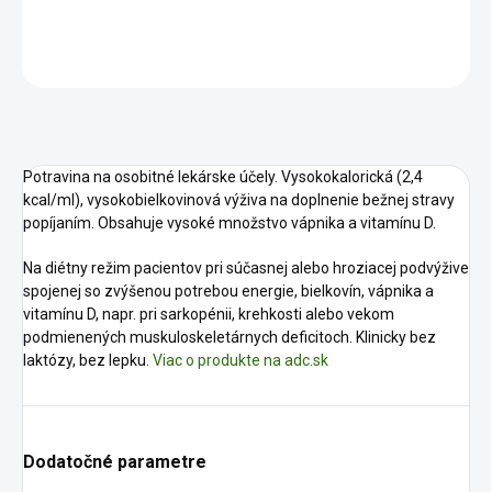
DETAILNÉ INFORMÁCIE
OPÝTAŤ SA
STRÁŽIŤ
Potravina na osobitné lekárske účely. Vysokokalorická (2,4
kcal/ml), vysokobielkovinová výživa na doplnenie bežnej stravy
popíjaním. Obsahuje vysoké množstvo vápnika a vitamínu D.
Na diétny režim pacientov pri súčasnej alebo hroziacej podvýžive
spojenej so zvýšenou potrebou energie, bielkovín, vápnika a
vitamínu D, napr. pri sarkopénii, krehkosti alebo vekom
podmienených muskuloskeletárnych deficitoch. Klinicky bez
laktózy, bez lepku.
Viac o produkte na adc.sk
Dodatočné parametre