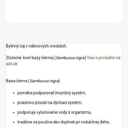
DETAILNÉ INFORMÁCIE
OPÝTAŤ SA
STRÁŽIŤ
Bylinný čaj v nálevových vreckách.
Zloženie: kvet bazy čiernej (
Sambucus nigra
)
Viac o produkte na
adc.sk
Baza čierna (
Sambucus nigra
)
pomáha podporovať imunitný systém,
priaznivo pôsobí na dýchací systém,
podporuje vylučovanie vody z organizmu,
tradične sa používa ako doplnok pri redukčnej diéte,