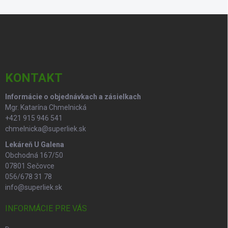
Z
á
p
ä
t
i
KONTAKT
e
Informácie o objednávkach a zásielkach
Mgr. Katarína Chmelnická
+421 915 946 541
chmelnicka@superliek.sk
Lekáreň U Galena
Obchodná 167/50
07801 Sečovce
056/678 31 78
info@superliek.sk
INFORMÁCIE PRE VÁS