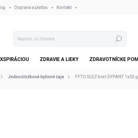
log
Doprava a platba
Kontakt
Hľadať
EXSPIRÁCIOU
ZDRAVIE A LIEKY
ZDRAVOTNÍCKE PO
Jednozložkové bylinné čaje
FYTO SLEZ kvet SYPANÝ 1x20 g
otenia
ZNAČKA:
FYTOPHARMA, A.S.
€2,83
/ ks
Jednotková
SKLADOM
cena:
MOŽNOSTI DORUČENIA