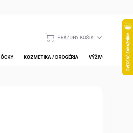
PRÁZDNY KOŠÍK
NÁKUPNÝ
KOŠÍK
MÔCKY
KOZMETIKA / DROGÉRIA
VÝŽIVOVÉ DOPLNK