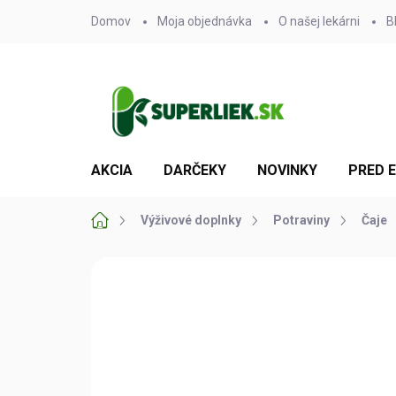
Prejsť
Domov
Moja objednávka
O našej lekárni
B
na
obsah
AKCIA
DARČEKY
NOVINKY
PRED 
Domov
Výživové doplnky
Potraviny
Čaje
Neohodnotené
Podrobnosti hodn