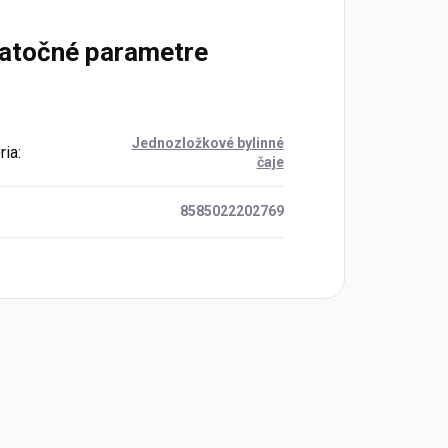
atočné parametre
Jednozložkové bylinné
ria
:
čaje
8585022202769