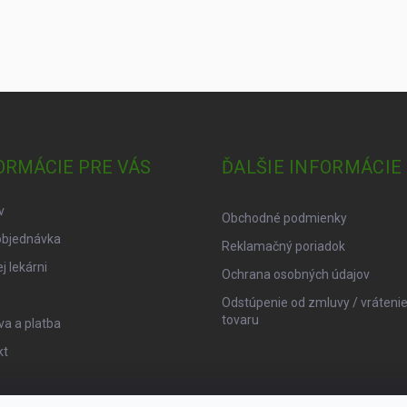
ORMÁCIE PRE VÁS
ĎALŠIE INFORMÁCIE
v
Obchodné podmienky
objednávka
Reklamačný poriadok
j lekárni
Ochrana osobných údajov
Odstúpenie od zmluvy / vráteni
tovaru
a a platba
kt