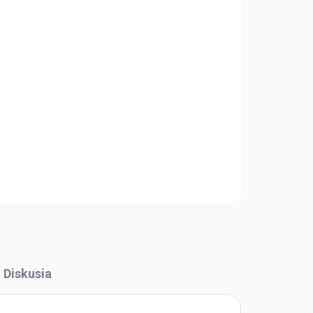
Pridať do košíka
OPÝTAŤ SA
STRÁŽIŤ
Diskusia