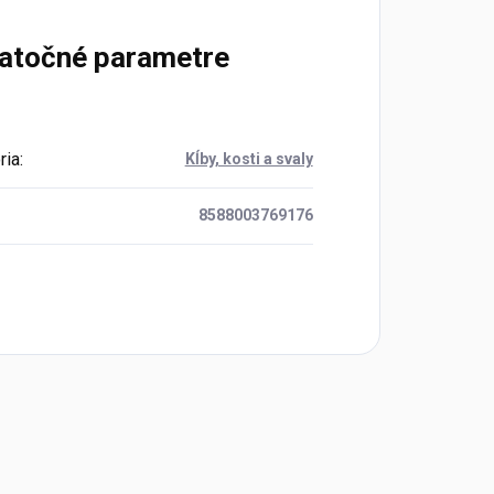
atočné parametre
ria
:
Kĺby, kosti a svaly
8588003769176