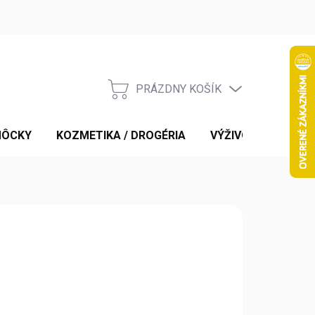
PRÁZDNY KOŠÍK
NÁKUPNÝ
KOŠÍK
MÔCKY
KOZMETIKA / DROGÉRIA
VÝŽIVOVÉ DOPLNK