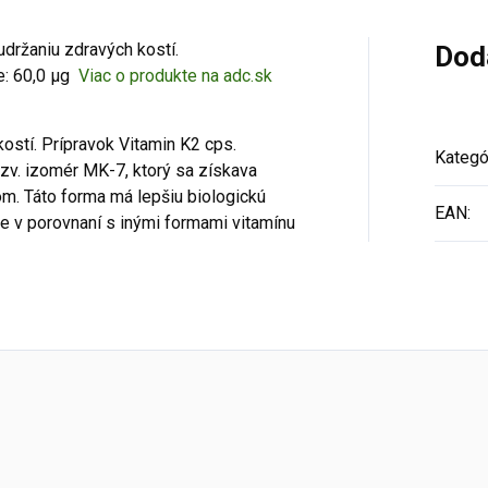
udržaniu zdravých kostí.
Dod
e: 60,0 μg
Viac o produkte na adc.sk
kostí. Prípravok Vitamin K2 cps.
Kategó
tzv. izomér MK-7, ktorý sa získava
. Táto forma má lepšiu biologickú
EAN
:
e v porovnaní s inými formami vitamínu