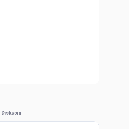
Pridať do košíka
OPÝTAŤ SA
STRÁŽIŤ
Diskusia