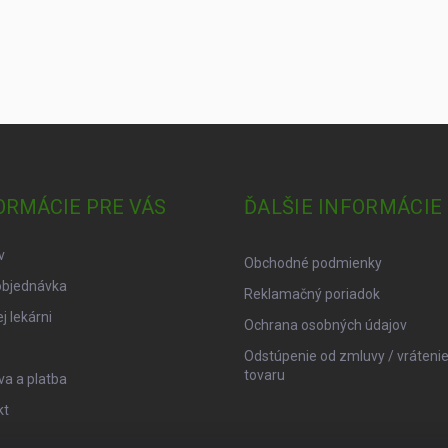
ORMÁCIE PRE VÁS
ĎALŠIE INFORMÁCIE
v
Obchodné podmienky
objednávka
Reklamačný poriadok
j lekárni
Ochrana osobných údajov
Odstúpenie od zmluvy / vráteni
tovaru
a a platba
kt