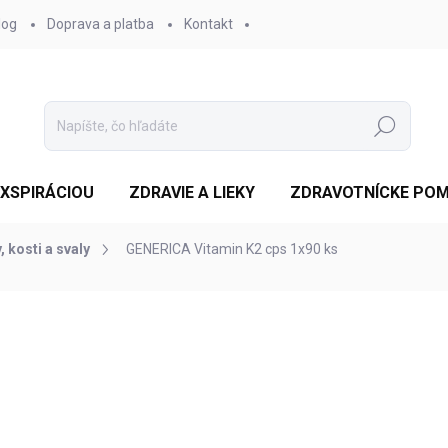
log
Doprava a platba
Kontakt
Hľadať
EXSPIRÁCIOU
ZDRAVIE A LIEKY
ZDRAVOTNÍCKE PO
, kosti a svaly
GENERICA Vitamin K2 cps 1x90 ks
otenia
ZNAČKA:
GENERICA SPOL. S R.O.
€17,68
/ ks
Jednotková
SKLADOM
cena:
MOŽNOSTI DORUČENIA