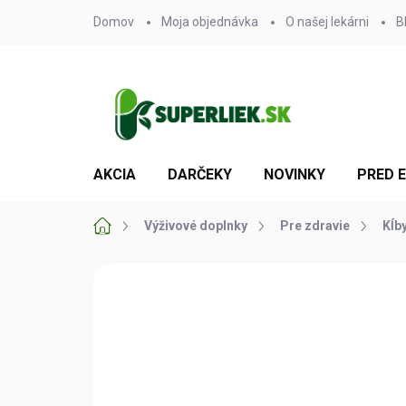
Prejsť
Domov
Moja objednávka
O našej lekárni
B
na
obsah
AKCIA
DARČEKY
NOVINKY
PRED 
Domov
Výživové doplnky
Pre zdravie
Kĺby
Neohodnotené
Podrobnosti hodn