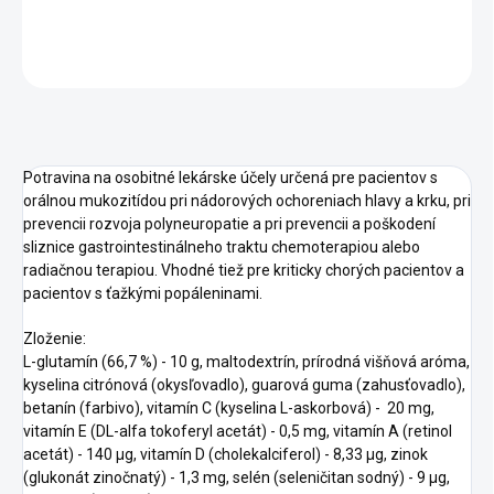
DETAILNÉ INFORMÁCIE
OPÝTAŤ SA
STRÁŽIŤ
Potravina na osobitné lekárske účely určená pre pacientov s
orálnou mukozitídou pri nádorových ochoreniach hlavy a krku, pri
prevencii rozvoja polyneuropatie a pri prevencii a poškodení
sliznice gastrointestinálneho traktu chemoterapiou alebo
radiačnou terapiou. Vhodné tiež pre kriticky chorých pacientov a
pacientov s ťažkými popáleninami.
Zloženie:
L-glutamín (66,7 %) - 10 g, maltodextrín, prírodná višňová aróma,
kyselina citrónová (okysľovadlo), guarová guma (zahusťovadlo),
betanín (farbivo), vitamín C (kyselina L-askorbová) - 20 mg,
vitamín E (DL-alfa tokoferyl acetát) - 0,5 mg, vitamín A (retinol
acetát) - 140 μg, vitamín D (cholekalciferol) - 8,33 μg, zinok
(glukonát zinočnatý) - 1,3 mg, selén (seleničitan sodný) - 9 μg,