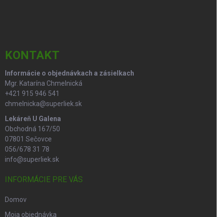
á
p
ä
t
i
KONTAKT
e
Informácie o objednávkach a zásielkach
Mgr. Katarína Chmelnická
+421 915 946 541
chmelnicka@superliek.sk
Lekáreň U Galena
Obchodná 167/50
07801 Sečovce
056/678 31 78
info@superliek.sk
INFORMÁCIE PRE VÁS
Domov
Moja objednávka