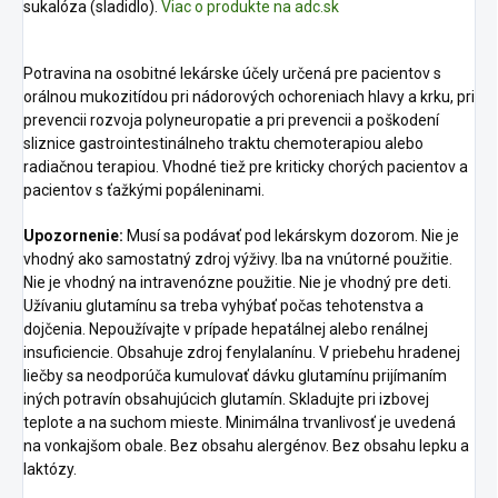
sukalóza (sladidlo).
Viac o produkte na adc.sk
Potravina na osobitné lekárske účely určená pre pacientov s
orálnou mukozitídou pri nádorových ochoreniach hlavy a krku, pri
prevencii rozvoja polyneuropatie a pri prevencii a poškodení
sliznice gastrointestinálneho traktu chemoterapiou alebo
radiačnou terapiou. Vhodné tiež pre kriticky chorých pacientov a
pacientov s ťažkými popáleninami.
Upozornenie:
Musí sa podávať pod lekárskym dozorom. Nie je
vhodný ako samostatný zdroj výživy. Iba na vnútorné použitie.
Nie je vhodný na intravenózne použitie. Nie je vhodný pre deti.
Užívaniu glutamínu sa treba vyhýbať počas tehotenstva a
dojčenia. Nepoužívajte v prípade hepatálnej alebo renálnej
insuficiencie. Obsahuje zdroj fenylalanínu. V priebehu hradenej
liečby sa neodporúča kumulovať dávku glutamínu prijímaním
iných potravín obsahujúcich glutamín. Skladujte pri izbovej
teplote a na suchom mieste. Minimálna trvanlivosť je uvedená
na vonkajšom obale. Bez obsahu alergénov. Bez obsahu lepku a
laktózy.