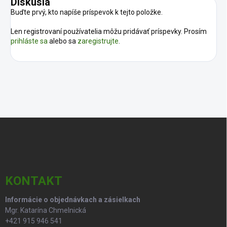
Diskusia
Buďte prvý, kto napíše príspevok k tejto položke.
Len registrovaní používatelia môžu pridávať príspevky. Prosím
prihláste sa
alebo sa
zaregistrujte
.
Z
á
p
ä
t
i
KONTAKT
e
Informácie o objednávkach a zásielkach
Mgr. Katarína Chmelnická
+421 915 946 541