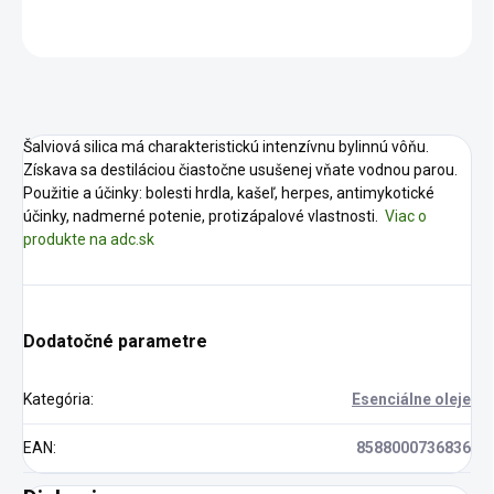
OPÝTAŤ SA
STRÁŽIŤ
Šalviová silica má charakteristickú intenzívnu bylinnú vôňu.
Získava sa destiláciou čiastočne usušenej vňate vodnou parou.
Použitie a účinky: bolesti hrdla, kašeľ, herpes, antimykotické
účinky, nadmerné potenie, protizápalové vlastnosti.
Viac o
produkte na adc.sk
Dodatočné parametre
Kategória
:
Esenciálne oleje
EAN
:
8588000736836