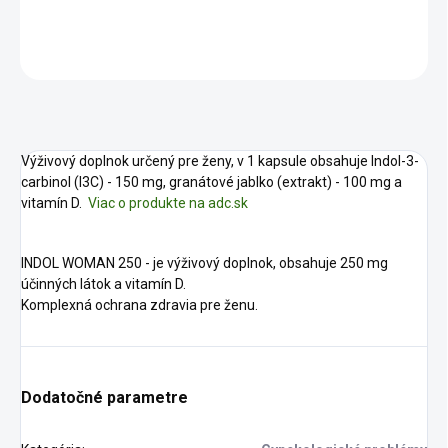
DETAILNÉ INFORMÁCIE
OPÝTAŤ SA
STRÁŽIŤ
Výživový doplnok určený pre ženy, v 1 kapsule obsahuje Indol-3-
carbinol (I3C) - 150 mg, g
ranátové jablko (extrakt) - 100 mg
a
vitamín D.
Viac o produkte na adc.sk
INDOL WOMAN 250 - je výživový doplnok, obsahuje 250 mg
účinných látok a vitamín D.
Komplexná ochrana zdravia pre ženu.
Dodatočné parametre