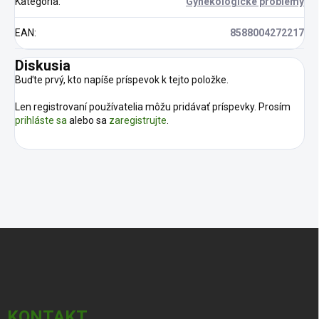
Kategória
:
Gynekologické problémy
EAN
:
8588004272217
Diskusia
Buďte prvý, kto napíše príspevok k tejto položke.
Len registrovaní používatelia môžu pridávať príspevky. Prosím
prihláste sa
alebo sa
zaregistrujte
.
Z
á
p
ä
t
i
KONTAKT