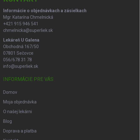
e
Informácie o objednávkach a zásielkach
Mgr. Katarína Chmelnická
+421 915 946 541
chmelnicka@superliek.sk
Lekáreň U Galena
Obchodná 167/50
07801 Sečovce
056/678 31 78
info@superliek.sk
INFORMÁCIE PRE VÁS
Domov
Moja objednávka
O našej lekárni
Blog
Doprava a platba