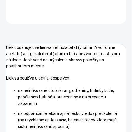
DETAILNÉ INFORMÁCIE
OPÝTAŤ SA
STRÁŽIŤ
Liek obsahuje dve liečivá: retinolacetát (vitamín A vo forme
acetátu) a ergokalciferol (vitamín D
) v bezvodom masťovom
2
základe. Je vhodná na urýchlenie obnovy pokožky na
postihnutom mieste.
Liek sa používa u detí aj dospelých:
na neinfikované drobné rany, odreniny, trhlinky kože,
popáleniny I. stupňa, preležaniny a na prevenciu
zaparenín;
na odporúčanie lekára aj na liečbu vredov predkolenia
(na urýchlenie epitelizácie, hojenie vredov, ktoré majú
čistú, neinfikovanú spodinu);