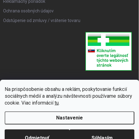
Reklamačný poriadok
Ochrana osobných údajov
Odstúpenie od zmluvy / vrátenie tovaru
Na prispôsobenie obsahu a reklám, poskytovanie funkcií
sociálnych médií a analýzu návštevnosti používame súbory
cookie. Viac informácií
tu
.
Nastavenie
Copyright 2026
SUPERLIEK
. Všetky práva vyhradené.
Upraviť nastavenie
cookies
Odmietnuť
Súhlasím