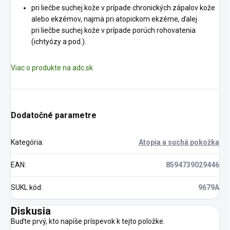
pri liečbe suchej kože v prípade chronických zápalov kože
alebo ekzémov, najmä pri atopickom ekzéme, ďalej
pri liečbe suchej kože v prípade porúch rohovatenia
(ichtyózy a pod.).
Viac o produkte na adc.sk
Dodatočné parametre
Kategória
:
Atopia a suchá pokožka
EAN
:
8594739029446
SUKL kód
:
9679A
Diskusia
Buďte prvý, kto napíše príspevok k tejto položke.