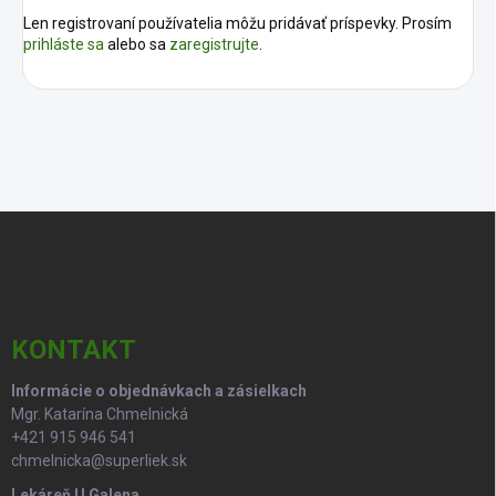
Len registrovaní používatelia môžu pridávať príspevky. Prosím
prihláste sa
alebo sa
zaregistrujte
.
Z
á
p
ä
t
i
KONTAKT
e
Informácie o objednávkach a zásielkach
Mgr. Katarína Chmelnická
+421 915 946 541
chmelnicka@superliek.sk
Lekáreň U Galena