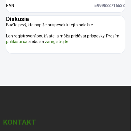
EAN
:
5999883716533
Diskusia
Buďte prvý, kto napíše príspevok k tejto položke.
Len registrovaní používatelia môžu pridávať príspevky. Prosím
prihláste sa
alebo sa
zaregistrujte
.
Z
á
p
ä
t
i
KONTAKT
e