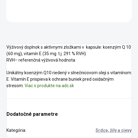
DETAILNÉ INFORMÁCIE
OPÝTAŤ SA
STRÁŽIŤ
Výživový doplnok s aktívnymi zložkami v kapsule: koenzým Q 10
(60 mg), vitamín E (35 mg t.j. 291 % RVH)
RVH– referenčná výživová hodnota
Unikátny koenzým Q10 riedený v slnečnicovom oleji s vitamínom
E. Vitamín E prispieva k ochrane buniek pred oxidačným
stresom.
Viac o produkte na adc.sk
Dodatočné parametre
Kategória
:
Srdce, žily a cievy