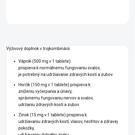
DETAILNÉ INFORMÁCIE
OPÝTAŤ SA
STRÁŽIŤ
Výživový doplnok v trojkombinácii:
Vápnik (500 mg v 1 tablete):
prispieva k normálnemu fungovaniu svalov,
je potrebný na udržiavanie zdravých kostí a zubov.
Horčík (150 mg v 1 tablete) prispieva k:
zníženiu vyčerpania a únavy,
správnemu fungovaniu nervov a svalov,
udržaniu zdravých kostí a zubov
Zinok (15 mg v 1 tablete) prispieva k:
udržiavaniu zdravých kostí, vlasov, nechtov a zdravej
pokožky,
udržiavaniu dobrého zraku,