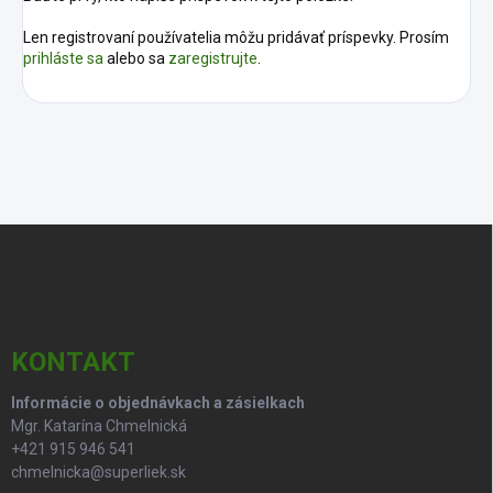
Len registrovaní používatelia môžu pridávať príspevky. Prosím
prihláste sa
alebo sa
zaregistrujte
.
Z
á
p
ä
t
i
KONTAKT
e
Informácie o objednávkach a zásielkach
Mgr. Katarína Chmelnická
+421 915 946 541
chmelnicka@superliek.sk