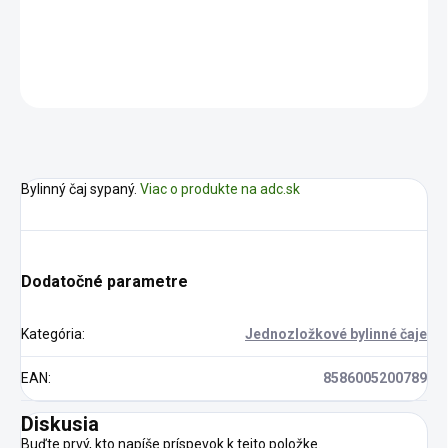
DETAILNÉ INFORMÁCIE
OPÝTAŤ SA
STRÁŽIŤ
Bylinný čaj sypaný.
Viac o produkte na adc.sk
Dodatočné parametre
Kategória
:
Jednozložkové bylinné čaje
EAN
:
8586005200789
Diskusia
Buďte prvý, kto napíše príspevok k tejto položke.