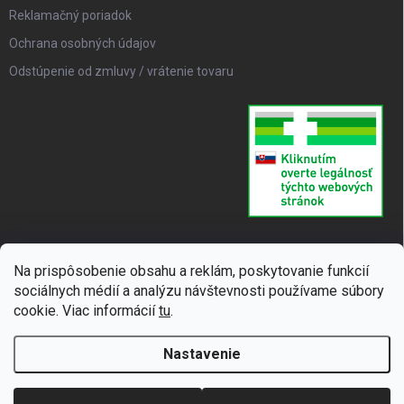
Reklamačný poriadok
Ochrana osobných údajov
Odstúpenie od zmluvy / vrátenie tovaru
Na prispôsobenie obsahu a reklám, poskytovanie funkcií
sociálnych médií a analýzu návštevnosti používame súbory
cookie. Viac informácií
tu
.
Nastavenie
Copyright 2026
SUPERLIEK
. Všetky práva vyhradené.
Upraviť nastavenie