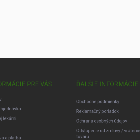
ORMÁCIE PRE VÁS
ĎALŠIE INFORMÁCIE
v
Obchodné podmienky
objednávka
Reklamačný poriadok
j lekárni
Ochrana osobných údajov
Odstúpenie od zmluvy / vráteni
tovaru
a a platba