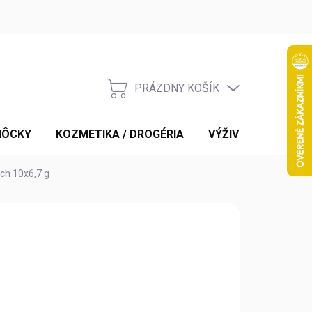
PRÁZDNY KOŠÍK
NÁKUPNÝ
KOŠÍK
MÔCKY
KOZMETIKA / DROGÉRIA
VÝŽIVOVÉ DOPLNK
ach 10x6,7 g