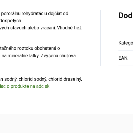
 perorálnu rehydratáciu dojčiat od
Dod
 dospelých.
ových stavoch alebo vracaní. Vhodné tiež
Kategó
atačného roztoku obohatená o
 na minerálne látky. Zvýšená chuťová
EAN
:
n sodný, chlorid sodný, chlorid draselný,
iac o produkte na adc.sk