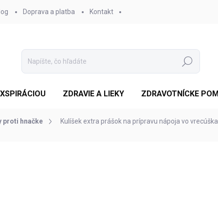
log
Doprava a platba
Kontakt
Hľadať
EXSPIRÁCIOU
ZDRAVIE A LIEKY
ZDRAVOTNÍCKE PO
 proti hnačke
Kulíšek extra prášok na prípravu nápoja vo vrecúšk
otenia
ZNAČKA:
GOLDIM SPOL.S R.O.
€6,43
/ ks
Jednotková
SKLADOM
cena:
MOŽNOSTI DORUČENIA