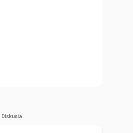
Pridať do košíka
OPÝTAŤ SA
STRÁŽIŤ
Diskusia