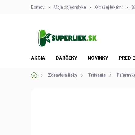
Prejsť
Domov
Moja objednávka
O našej lekárni
B
na
obsah
AKCIA
DARČEKY
NOVINKY
PRED 
Domov
Zdravie a lieky
Trávenie
Prípravky
Neohodnotené
Podrobnosti hodn