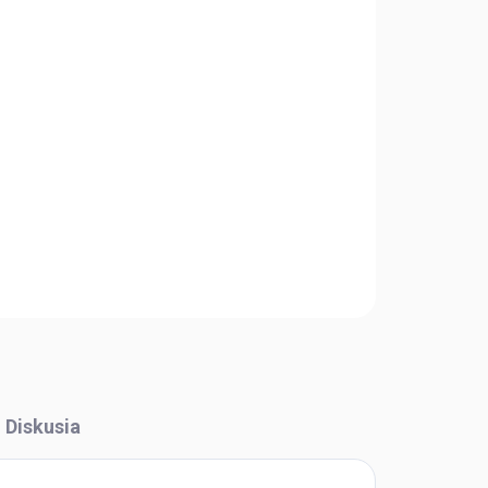
Pridať do košíka
OPÝTAŤ SA
STRÁŽIŤ
Diskusia