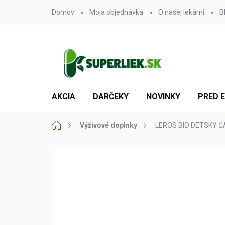
Prejsť
Domov
Moja objednávka
O našej lekárni
B
na
obsah
AKCIA
DARČEKY
NOVINKY
PRED 
Domov
Výživové doplnky
LEROS BIO DETSKY ČAJ 
Neohodnotené
Podrobnosti hodn