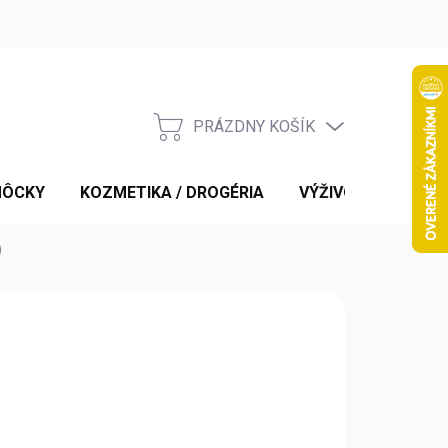
PRÁZDNY KOŠÍK
NÁKUPNÝ
KOŠÍK
MÔCKY
KOZMETIKA / DROGÉRIA
VÝŽIVOVÉ DOPLNK
)