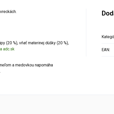
 vreckách.
Dod
Kategó
ipy (20 %), vňať materinej dúšky (20 %),
na adc.sk
EAN
:
 chmeľom a medovkou napomáha
.