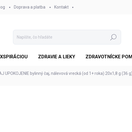
log
Doprava a platba
Kontakt
Hľadať
EXSPIRÁCIOU
ZDRAVIE A LIEKY
ZDRAVOTNÍCKE PO
UPOKOJENIE bylinný čaj, nálevová vrecká (od 1+ roka) 20x1,8 g (36 g
otenia
ZNAČKA:
LEROS, S R.O.
€2,95
/ ks
Jednotková
SKLADOM
cena:
MOŽNOSTI DORUČENIA