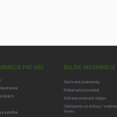
ORMÁCIE PRE VÁS
ĎALŠIE INFORMÁCIE
v
Obchodné podmienky
objednávka
Reklamačný poriadok
j lekárni
Ochrana osobných údajov
Odstúpenie od zmluvy / vráteni
tovaru
a a platba