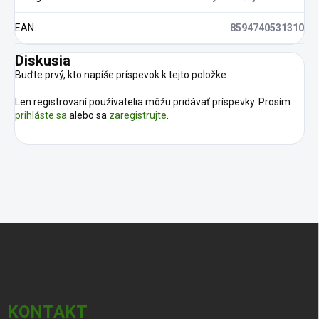
EAN
:
8594740531310
Diskusia
Buďte prvý, kto napíše príspevok k tejto položke.
Len registrovaní používatelia môžu pridávať príspevky. Prosím
prihláste sa
alebo sa
zaregistrujte
.
Z
á
p
ä
t
i
KONTAKT