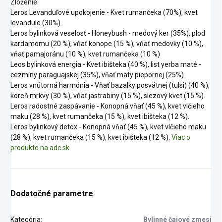
Zloženie:
Leros Levanduľové upokojenie - Kvet rumančeka (70%), kvet
levandule (30%).
Leros bylinková veselosť - Honeybush - medový ker (35%), plod
kardamomu (20 %), vňať konope (15 %), vňať medovky (10 %),
vňať pamajoránu (10 %), kvet rumančeka (10 %)
Leos bylinková energia - Kvet ibišteka (40 %), list yerba maté -
cezmíny paraguajskej (35%), vňať mäty piepornej (25%).
Leros vnútorná harmónia - Vňať bazalky posvätnej (tulsi) (40 %),
koreň mrkvy (30 %), vňať jastrabiny (15 %), slezový kvet (15 %).
Leros radostné zaspávanie - Konopná vňať (45 %), kvet vlčieho
maku (28 %), kvet rumančeka (15 %), kvet ibišteka (12 %).
Leros bylinkový detox - Konopná vňať (45 %), kvet vlčieho maku
(28 %), kvet rumančeka (15 %), kvet ibišteka (12 %).
Viac o
produkte na adc.sk
Dodatočné parametre
Kategória
:
Bylinné čajové zmesi