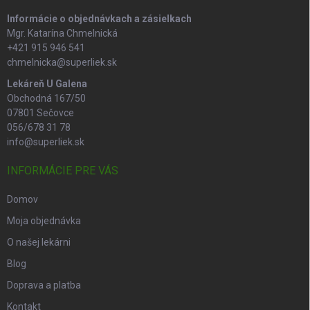
e
Informácie o objednávkach a zásielkach
Mgr. Katarína Chmelnická
+421 915 946 541
chmelnicka@superliek.sk
Lekáreň U Galena
Obchodná 167/50
07801 Sečovce
056/678 31 78
info@superliek.sk
INFORMÁCIE PRE VÁS
Domov
Moja objednávka
O našej lekárni
Blog
Doprava a platba
Kontakt