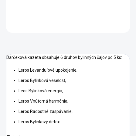
DETAILNÉ INFORMÁCIE
OPÝTAŤ SA
STRÁŽIŤ
Darčeková kazeta obsahuje 6 druhov bylinných čajov po 5 ks:
Leros Levanduľové upokojenie,
Leros Bylinková veselosť,
Leos Bylinková energia,
Leros Vnútorná harmónia,
Leros Radostné zaspávanie,
Leros Bylinkový detox.