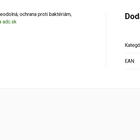
deodolná, ochrana proti baktériám,
Dod
a adc.sk
Kategó
EAN
: