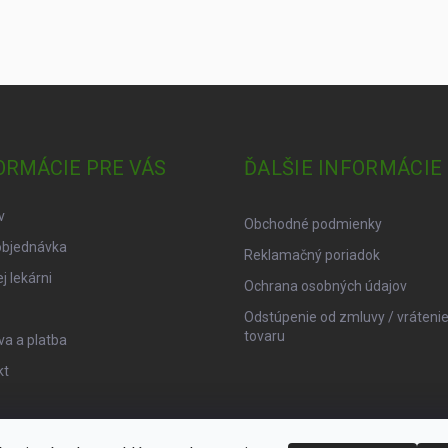
ORMÁCIE PRE VÁS
ĎALŠIE INFORMÁCIE
v
Obchodné podmienky
objednávka
Reklamačný poriadok
j lekárni
Ochrana osobných údajov
Odstúpenie od zmluvy / vráteni
tovaru
a a platba
kt