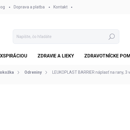
log
Doprava a platba
Kontakt
Hľadať
EXSPIRÁCIOU
ZDRAVIE A LIEKY
ZDRAVOTNÍCKE PO
pokožka
Odreniny
LEUKOPLAST BARRIER náplasť na rany, 3 ve
otenia
ZNAČKA:
BSN MEDICAL GMBH
€3,45
/ ks
Jednotková
SKLADOM
cena:
MOŽNOSTI DORUČENIA