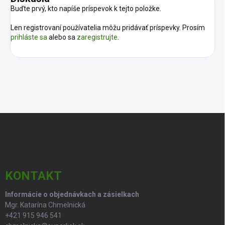
Buďte prvý, kto napíše príspevok k tejto položke.
Len registrovaní používatelia môžu pridávať príspevky. Prosím
prihláste sa
alebo sa
zaregistrujte
.
Z
á
p
ä
t
i
KONTAKT
e
Informácie o objednávkach a zásielkach
Mgr. Katarína Chmelnická
+421 915 946 541