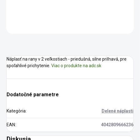
DETAILNÉ INFORMÁCIE
OPÝTAŤ SA
STRÁŽIŤ
Náplasť na rany v 2 veľkostiach - priedušná, silne priľnavá, pre
spoľahlivé prichytenie.
Viac o produkte na adc.sk
Dodatočné parametre
Kategória
:
Delené náplasti
EAN
:
4042809666236
Diskusia