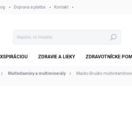
log
Doprava a platba
Kontakt
Hľadať
EXSPIRÁCIOU
ZDRAVIE A LIEKY
ZDRAVOTNÍCKE PO
Multivitamíny a multiminerály
Macko Bruško multivitamínov
otenia
ZNAČKA:
GOLDEN PRODUCT, S.R.O.
€7,08
/ ks
Jednotková
SKLADOM
cena:
MOŽNOSTI DORUČENIA