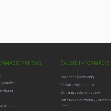
ORMÁCIE PRE VÁS
ĎALŠIE INFORMÁCIE
v
Obchodné podmienky
objednávka
Reklamačný poriadok
j lekárni
Ochrana osobných údajov
Odstúpenie od zmluvy / vráteni
tovaru
a a platba