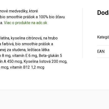
ínové medvedíky, ktoré
Dod
, bio smoothie prášok a 100% bio šťavu
na.
Viac o produkte na adc.sk
Kategó
latína, kyselina citrónová, na hrubo
 farbivá, bio smoothie prášok a
nej za studena, leštiaca látka
EAN
:
 8 mg, vitamín E 6 mg, Beta-glukán 5
ín A 450 mcg, Kyselina listová 200 mcg,
5 mcg, vitamín B12 1,2 mcg