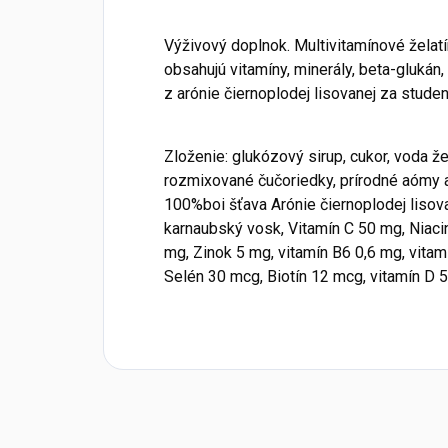
Výživový doplnok. Multivitamínové želat
obsahujú vitamíny, minerály, beta-glukán
z arónie čiernoplodej lisovanej za stude
Zloženie: glukózový sirup, cukor, voda že
rozmixované čučoriedky, prírodné aómy a
100%boi šťava Arónie čiernoplodej lisova
karnaubský vosk, Vitamín C 50 mg, Niacin
mg, Zinok 5 mg, vitamín B6 0,6 mg, vitam
Selén 30 mcg, Biotín 12 mcg, vitamín D 