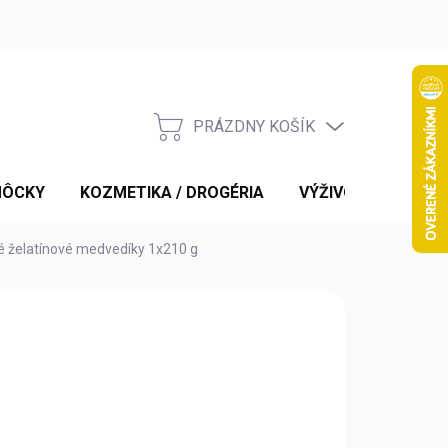
PRÁZDNY KOŠÍK
NÁKUPNÝ
KOŠÍK
MÔCKY
KOZMETIKA / DROGÉRIA
VÝŽIVOVÉ DOPLNK
é želatínové medvedíky 1x210 g