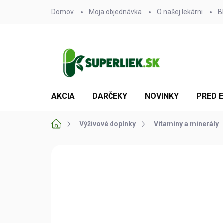
Prejsť
Domov
Moja objednávka
O našej lekárni
B
na
obsah
AKCIA
DARČEKY
NOVINKY
PRED 
Domov
Výživové doplnky
Vitamíny a minerály
Neohodnotené
Podrobnosti hodn