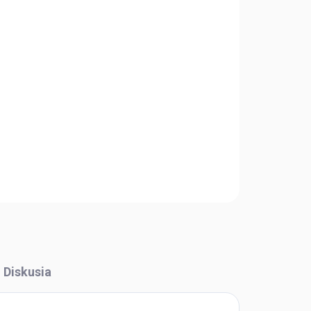
Pridať do košíka
OPÝTAŤ SA
STRÁŽIŤ
Diskusia