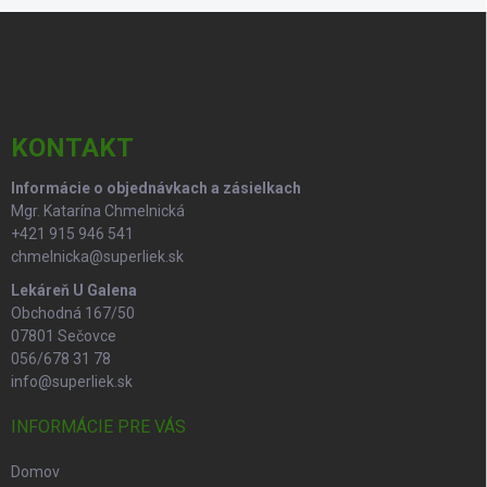
Z
á
p
ä
t
i
KONTAKT
e
Informácie o objednávkach a zásielkach
Mgr. Katarína Chmelnická
+421 915 946 541
chmelnicka@superliek.sk
Lekáreň U Galena
Obchodná 167/50
07801 Sečovce
056/678 31 78
info@superliek.sk
INFORMÁCIE PRE VÁS
Domov