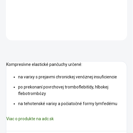
−
+
Pridať do košíka
DETAILNÉ INFORMÁCIE
OPÝTAŤ SA
STRÁŽIŤ
Kompresívne elastické pančuchy určené:
na varixy s prejavmi chronickej venóznej insuficiencie
po prekonaní povrchovej tromboflebitídy, hlbokej
flebotrombózy
na tehotenské varixy a počiatočné formy lymfedému
Viac o produkte na adc.sk