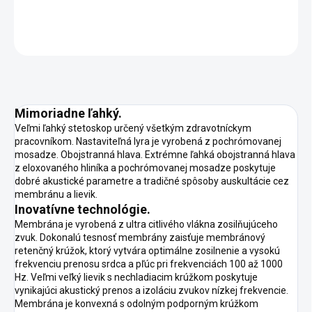
DETAILNÉ INFORMÁCIE
OPÝTAŤ SA
STRÁŽIŤ
Mimoriadne ľahký.
Veľmi ľahký stetoskop určený všetkým zdravotníckym
pracovníkom. Nastaviteľná lyra je vyrobená z pochrómovanej
mosadze. Obojstranná hlava. Extrémne ľahká obojstranná hlava
z eloxovaného hliníka a pochrómovanej mosadze poskytuje
dobré akustické parametre a tradičné spôsoby auskultácie cez
membránu a lievik.
Inovatívne technológie.
Membrána je vyrobená z ultra citlivého vlákna zosilňujúceho
zvuk. Dokonalú tesnosť membrány zaisťuje membránový
retenčný krúžok, ktorý vytvára optimálne zosilnenie a vysokú
frekvenciu prenosu srdca a pľúc pri frekvenciách 100 až 1000
Hz. Veľmi veľký lievik s nechladiacim krúžkom poskytuje
vynikajúci akustický prenos a izoláciu zvukov nízkej frekvencie.
Membrána je konvexná s odolným podporným krúžkom