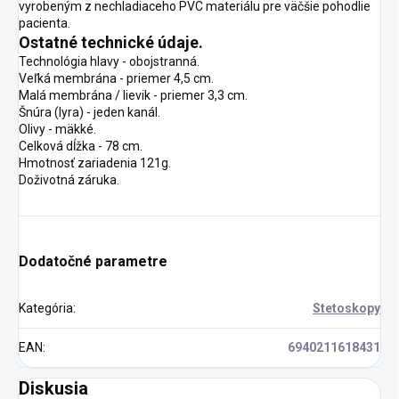
vyrobeným z nechladiaceho PVC materiálu pre väčšie pohodlie
pacienta.
Ostatné technické údaje.
Technológia hlavy - obojstranná.
Veľká membrána - priemer 4,5 cm.
Malá membrána / lievik - priemer 3,3 cm.
Šnúra (lyra) - jeden kanál.
Olivy - mäkké.
Celková dĺžka - 78 cm.
Hmotnosť zariadenia 121g.
Doživotná záruka.
Dodatočné parametre
Kategória
:
Stetoskopy
EAN
:
6940211618431
Diskusia