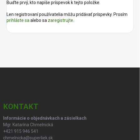
Buďte prvý, kto napíše príspevok k tejto položke.
Len registrovaní používatelia môžu pridávať príspevky. Prosím
prihláste sa
alebo sa
zaregistrujte
.
Z
á
p
ä
t
i
KONTAKT
e
Informácie o objednávkach a zásielkach
Mgr. Katarína Chmelnická
+421 915 946 541
chmelnicka@superliek.sk