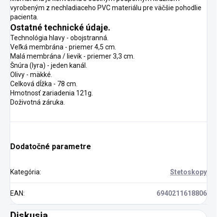
vyrobeným z nechladiaceho PVC materiálu pre väčšie pohodlie
pacienta.
Ostatné technické údaje.
Technológia hlavy - obojstranná.
Veľká membrána - priemer 4,5 cm.
Malá membrána / lievik - priemer 3,3 cm.
Šnúra (lyra) - jeden kanál.
Olivy - mäkké.
Celková dĺžka - 78 cm.
Hmotnosť zariadenia 121g.
Doživotná záruka.
Dodatočné parametre
Kategória
:
Stetoskopy
EAN
:
6940211618806
Diskusia