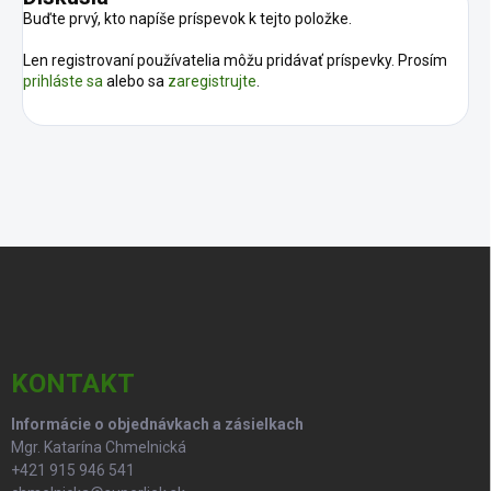
Buďte prvý, kto napíše príspevok k tejto položke.
Len registrovaní používatelia môžu pridávať príspevky. Prosím
prihláste sa
alebo sa
zaregistrujte
.
Z
á
p
ä
t
i
KONTAKT
e
Informácie o objednávkach a zásielkach
Mgr. Katarína Chmelnická
+421 915 946 541