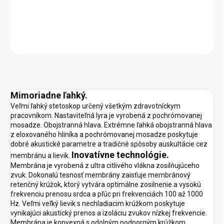
DETAILNÉ INFORMÁCIE
OPÝTAŤ SA
STRÁŽIŤ
Mimoriadne ľahký.
Veľmi ľahký stetoskop určený všetkým zdravotníckym
pracovníkom. Nastaviteľná lyra je vyrobená z pochrómovanej
mosadze. Obojstranná hlava. Extrémne ľahká obojstranná hlava
z eloxovaného hliníka a pochrómovanej mosadze poskytuje
dobré akustické parametre a tradičné spôsoby auskultácie cez
Inovatívne technológie.
membránu a lievik.
Membrána je vyrobená z ultra citlivého vlákna zosilňujúceho
zvuk. Dokonalú tesnosť membrány zaisťuje membránový
retenčný krúžok, ktorý vytvára optimálne zosilnenie a vysokú
frekvenciu prenosu srdca a pľúc pri frekvenciách 100 až 1000
Hz. Veľmi veľký lievik s nechladiacim krúžkom poskytuje
vynikajúci akustický prenos a izoláciu zvukov nízkej frekvencie.
Membrána je konvexná s odolným podporným krúžkom