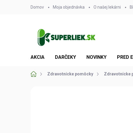
Prejsť
Domov
Moja objednávka
O našej lekárni
B
na
obsah
AKCIA
DARČEKY
NOVINKY
PRED 
Domov
Zdravotnícke pomôcky
Zdravotnícke 
Neohodnotené
Podrobnosti hodn