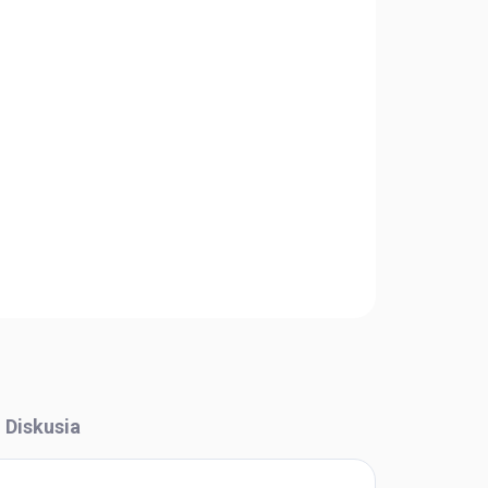
Pridať do košíka
OPÝTAŤ SA
STRÁŽIŤ
Diskusia