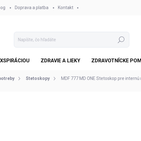
log
Doprava a platba
Kontakt
Hľadať
EXSPIRÁCIOU
ZDRAVIE A LIEKY
ZDRAVOTNÍCKE PO
potreby
Stetoskopy
MDF 777 MD ONE Stetoskop pre internú 
otenia
ZNAČKA:
MDF
€89,26
/ ks
ZADARMO
Jednotková
SKLADOM 4-5 DNÍ
(2 KS)
cena:
MOŽNOSTI DORUČENIA