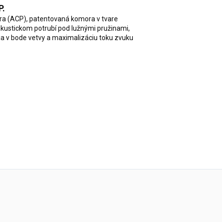
P.
ra (ACP), patentovaná komora v tvare
akustickom potrubí pod lužnými pružinami,
a v bode vetvy a maximalizáciu toku zvuku