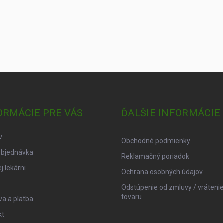
ORMÁCIE PRE VÁS
ĎALŠIE INFORMÁCIE
v
Obchodné podmienky
objednávka
Reklamačný poriadok
j lekárni
Ochrana osobných údajov
Odstúpenie od zmluvy / vráteni
tovaru
a a platba
kt