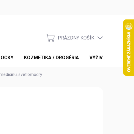
PRÁZDNY KOŠÍK
NÁKUPNÝ
KOŠÍK
MÔCKY
KOZMETIKA / DROGÉRIA
VÝŽIVOVÉ DOPLNK
medicínu, svetlomodrý