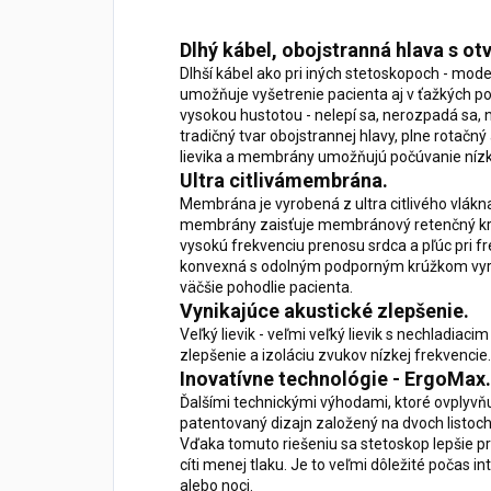
Dlhý kábel, obojstranná hlava s o
Dlhší kábel ako pri iných stetoskopoch - mod
umožňuje vyšetrenie pacienta aj v ťažkých p
vysokou hustotou - nelepí sa, nerozpadá sa, 
tradičný tvar obojstrannej hlavy, plne rotačn
lievika a membrány umožňujú počúvanie nízk
Ultra citlivámembrána.
Membrána je vyrobená z ultra citlivého vlákn
membrány zaisťuje membránový retenčný krúž
vysokú frekvenciu prenosu srdca a pľúc pri 
konvexná s odolným podporným krúžkom vyr
väčšie pohodlie pacienta.
Vynikajúce akustické zlepšenie.
Veľký lievik - veľmi veľký lievik s nechladiac
zlepšenie a izoláciu zvukov nízkej frekvencie.
Inovatívne technológie - ErgoMax.
Ďalšími technickými výhodami, ktoré ovplyvňuj
patentovaný dizajn založený na dvoch listoch
Vďaka tomuto riešeniu sa stetoskop lepšie pr
cíti menej tlaku. Je to veľmi dôležité počas
alebo noci.