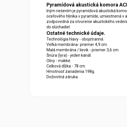
Pyramídová akustická komora AC
Iným riešením je pyramídová akustická komo
oceľového hliníka v pyramíde, umiestnená v 
zodpovedná za otvorenie akustického vedeni
do slúchadiel.
Ostatné technické údaje.
Technológia hlavy - obojstranná.
Veľká membrána- priemer 4,9 cm.
Malá membrána / lievik - priemer 3,6 cm.
Šnúra (lyra) - jeden kanál.
Olivy - mäkké.
Celková dĺžka - 78 cm.
Hmotnosť zariadenia 198g.
Doživotná záruka.