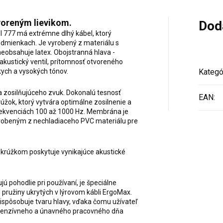
tvoreným lievikom.
Dod
el 777 má extrémne dlhý kábel, ktorý
odmienkach. Je vyrobený z materiálu s
neobsahuje latex. Obojstranná hlava -
ý akustický ventil, prítomnosť otvoreného
ych a vysokých tónov.
Kategó
a zosilňujúceho zvuk. Dokonalú tesnosť
EAN
:
ok, ktorý vytvára optimálne zosilnenie a
frekvenciách 100 až 1000 Hz. Membrána je
obeným z nechladiaceho PVC materiálu pre
im krúžkom poskytuje vynikajúce akustické
ú pohodlie pri používaní, je špeciálne
 pružiny ukrytých v lýrovom kábli ErgoMax.
ispôsobuje tvaru hlavy, vďaka čomu užívateľ
 intenzívneho a únavného pracovného dňa