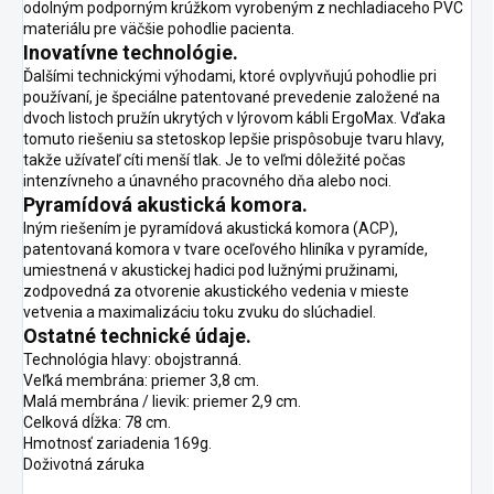
odolným podporným krúžkom vyrobeným z nechladiaceho PVC
materiálu pre väčšie pohodlie pacienta.
Inovatívne technológie.
Ďalšími technickými výhodami, ktoré ovplyvňujú pohodlie pri
používaní, je špeciálne patentované prevedenie založené na
dvoch listoch pružín ukrytých v lýrovom kábli ErgoMax. Vďaka
tomuto riešeniu sa stetoskop lepšie prispôsobuje tvaru hlavy,
takže užívateľ cíti menší tlak. Je to veľmi dôležité počas
intenzívneho a únavného pracovného dňa alebo noci.
Pyramídová akustická komora.
Iným riešením je pyramídová akustická komora (ACP),
patentovaná komora v tvare oceľového hliníka v pyramíde,
umiestnená v akustickej hadici pod lužnými pružinami,
zodpovedná za otvorenie akustického vedenia v mieste
vetvenia a maximalizáciu toku zvuku do slúchadiel.
Ostatné technické údaje.
Technológia hlavy: obojstranná.
Veľká membrána: priemer 3,8 cm.
Malá membrána / lievik: priemer 2,9 cm.
Celková dĺžka: 78 cm.
Hmotnosť zariadenia 169g.
Doživotná záruka