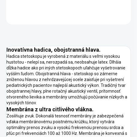
DETAILNÉ INFORMÁCIE
OPÝTAŤ SA
STRÁŽIŤ
Inovatívna hadica, obojstranná hlava.
Hadica stetoskopu je vyrobená z materiálu s veľmi vysokou
hustotou - nelepí sa, nerozpadá sa, neobsahuje latex. Dlhšia
dĺžka hadice ako pri iných stetoskopoch uľahčuje vyšetrovanie
vyšším ľuďom. Obojstranná hlava - stetoskop so zámerne
zníženou hlavou z nehrdzavejúcej ocele zaisťuje pri vyšetrení
pediatrických pacientov najlepší akustický výkon. Tradičný tvar
obojstrannej hlavy, plne rotačný akustický ventil, prítomnosť
otvoreného lievika a membrány umožňujú počúvanie nízkych a
vysokých tónov.
Membrána z ultra citlivého vlákna.
Zosilňuje zvuk. Dokonalá tesnosť membrány je zabezpečená
vďaka membránovému poistnému krúžku, ktorý vytvára
optimálny prenos zvuku a vysokú frekvenciu prenosu srdca a
pľúc pri frekvenciách 100 až 1000 Hz. Membrána je konvexná s