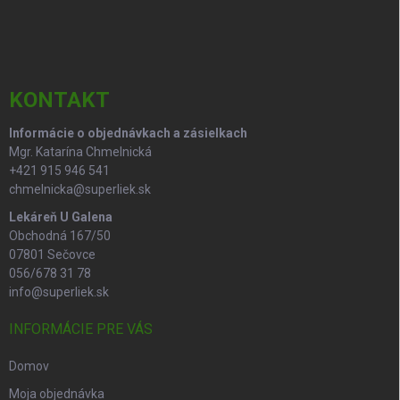
á
p
ä
t
i
KONTAKT
e
Informácie o objednávkach a zásielkach
Mgr. Katarína Chmelnická
+421 915 946 541
chmelnicka@superliek.sk
Lekáreň U Galena
Obchodná 167/50
07801 Sečovce
056/678 31 78
info@superliek.sk
INFORMÁCIE PRE VÁS
Domov
Moja objednávka