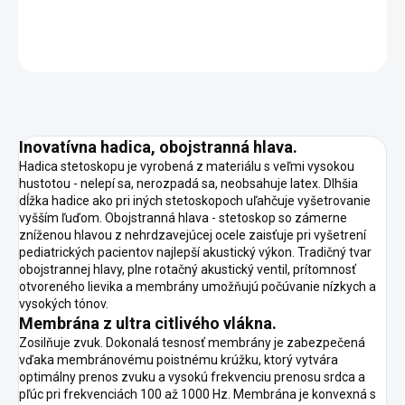
DETAILNÉ INFORMÁCIE
OPÝTAŤ SA
STRÁŽIŤ
Inovatívna hadica, obojstranná hlava.
Hadica stetoskopu je vyrobená z materiálu s veľmi vysokou
hustotou - nelepí sa, nerozpadá sa, neobsahuje latex. Dlhšia
dĺžka hadice ako pri iných stetoskopoch uľahčuje vyšetrovanie
vyšším ľuďom. Obojstranná hlava - stetoskop so zámerne
zníženou hlavou z nehrdzavejúcej ocele zaisťuje pri vyšetrení
pediatrických pacientov najlepší akustický výkon. Tradičný tvar
obojstrannej hlavy, plne rotačný akustický ventil, prítomnosť
otvoreného lievika a membrány umožňujú počúvanie nízkych a
vysokých tónov.
Membrána z ultra citlivého vlákna.
Zosilňuje zvuk. Dokonalá tesnosť membrány je zabezpečená
vďaka membránovému poistnému krúžku, ktorý vytvára
optimálny prenos zvuku a vysokú frekvenciu prenosu srdca a
pľúc pri frekvenciách 100 až 1000 Hz. Membrána je konvexná s