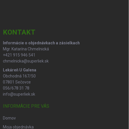
á
p
ä
t
i
KONTAKT
e
Informácie o objednávkach a zásielkach
Mgr. Katarína Chmelnická
+421 915 946 541
chmelnicka@superliek.sk
Lekáreň U Galena
Obchodná 167/50
07801 Sečovce
056/678 31 78
info@superliek.sk
INFORMÁCIE PRE VÁS
Domov
Moja objednávka