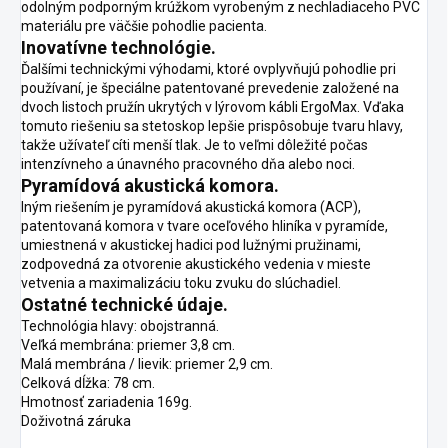
odolným podporným krúžkom vyrobeným z nechladiaceho PVC
materiálu pre väčšie pohodlie pacienta.
Inovatívne technológie.
Ďalšími technickými výhodami, ktoré ovplyvňujú pohodlie pri
používaní, je špeciálne patentované prevedenie založené na
dvoch listoch pružín ukrytých v lýrovom kábli ErgoMax. Vďaka
tomuto riešeniu sa stetoskop lepšie prispôsobuje tvaru hlavy,
takže užívateľ cíti menší tlak. Je to veľmi dôležité počas
intenzívneho a únavného pracovného dňa alebo noci.
Pyramídová akustická komora.
Iným riešením je pyramídová akustická komora (ACP),
patentovaná komora v tvare oceľového hliníka v pyramíde,
umiestnená v akustickej hadici pod lužnými pružinami,
zodpovedná za otvorenie akustického vedenia v mieste
vetvenia a maximalizáciu toku zvuku do slúchadiel.
Ostatné technické údaje.
Technológia hlavy: obojstranná.
Veľká membrána: priemer 3,8 cm.
Malá membrána / lievik: priemer 2,9 cm.
Celková dĺžka: 78 cm.
Hmotnosť zariadenia 169g.
Doživotná záruka