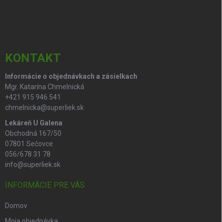
Z
á
p
ä
t
i
KONTAKT
e
Informácie o objednávkach a zásielkach
Mgr. Katarína Chmelnická
+421 915 946 541
chmelnicka@superliek.sk
Lekáreň U Galena
Obchodná 167/50
07801 Sečovce
056/678 31 78
info@superliek.sk
INFORMÁCIE PRE VÁS
Domov
Moja objednávka