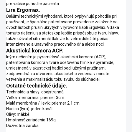
pre väčšie pohodlie pacienta.
Lira Ergomax.
Ďalšími technickými výhodami, ktoré ovplyvňujú pohodlie pri
používaní, je špeciálne patentované prevedenie založené na
dvoch listoch pružín ukrytých v lýrovom kábli ErgoMax. Vďaka
tomuto riešeniu sa stetoskop lepšie prispôsobuje tvaru hlavy,
takže užívateľ cíti menší tlak. Je to veľmi dôležité počas
intenzívneho a únavného pracovného dňa alebo noci.
Akustická komora ACP.
Iným riešením je pyramídová akustická komora (ACP),
patentovaná komora v tvare oceľového hliníka v pyramíde,
umiestnená v akustickej hadici pod lužnými pružinami,
zodpovedná za otvorenie akustického vedenia v mieste
vetvenia a maximalizáciu toku zvuku do slúchadiel.
Ostatné technické údaje.
Technológia hlavy: obojstranná.
Veľká membrána: priemer 3cm.
Malá membrána / lievik: priemer 2,1 cm.
Hadica (lyra): jeden kanál.
Olivy: mäkké.
Hmotnosť zariadenia 169g.
Doživotná záruka.