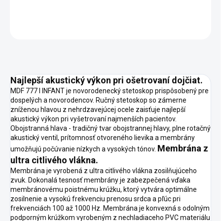
DETAILNÉ INFORMÁCIE
OPÝTAŤ SA
STRÁŽIŤ
Najlepší akustický výkon pri ošetrovaní dojčiat.
MDF 777 I INFANT je novorodenecký stetoskop prispôsobený pre
dospelých a novorodencov. Ručný stetoskop so zámerne
zníženou hlavou z nehrdzavejúcej ocele zaisťuje najlepší
akustický výkon pri vyšetrovaní najmenších pacientov.
Obojstranná hlava - tradičný tvar obojstrannej hlavy, plne rotačný
akustický ventil, prítomnosť otvoreného lievika a membrány
Membrána z
umožňujú počúvanie nízkych a vysokých tónov.
ultra citlivého vlákna.
Membrána je vyrobená z ultra citlivého vlákna zosilňujúceho
zvuk. Dokonalá tesnosť membrány je zabezpečená vďaka
membránovému poistnému krúžku, ktorý vytvára optimálne
zosilnenie a vysokú frekvenciu prenosu srdca a pľúc pri
frekvenciách 100 až 1000 Hz. Membrána je konvexná s odolným
podporným krúžkom vyrobeným z nechladiaceho PVC materiálu