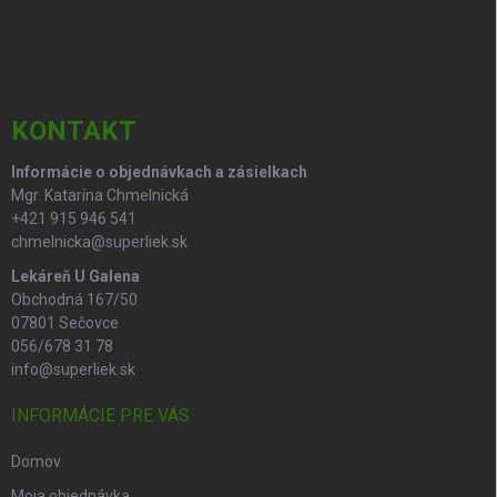
Z
á
p
ä
t
i
KONTAKT
e
Informácie o objednávkach a zásielkach
Mgr. Katarína Chmelnická
+421 915 946 541
chmelnicka@superliek.sk
Lekáreň U Galena
Obchodná 167/50
07801 Sečovce
056/678 31 78
info@superliek.sk
INFORMÁCIE PRE VÁS
Domov
Moja objednávka