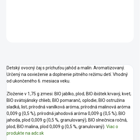
−
+
Pridať do košíka
DETAILNÉ INFORMÁCIE
OPÝTAŤ SA
STRÁŽIŤ
Detský ovocný čaj s príchuťou jahôd a malín. Aromatizovaný.
Určený na osvieženie a doplnenie pitného režimu detí. Vhodný
od ukončeného 6. mesiaca veku.
Zloženie v 1,75 g zmesi: BIO jablko, plod; BIO ibištek krvavý, kvet;
BIO svätojánsky chlieb; BIO pomaranč, oplodie; BIO ostružina
sladká, list; prírodná vanilková aróma; prírodná malinová aróma
0,009 g (0,5 %), prírodná jahodová aróma 0,009 g (0,5 %); BIO
jahoda, plod 0,009 g (0,5 %, granulovaný); BIO slnečnica ročná,
plod; BIO malina, plod 0,009 g (0,5 %, granulovaný).
Viac o
produkte na adc.sk