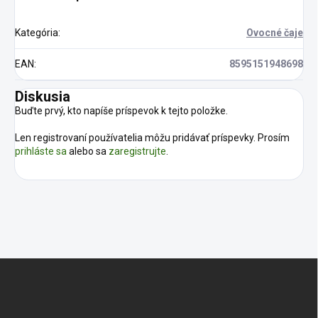
Kategória
:
Ovocné čaje
EAN
:
8595151948698
Diskusia
Buďte prvý, kto napíše príspevok k tejto položke.
Len registrovaní používatelia môžu pridávať príspevky. Prosím
prihláste sa
alebo sa
zaregistrujte
.
Z
á
p
ä