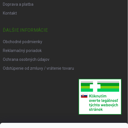
Doprava a platba
Kontakt
ĎALŠIE INFORMÁCIE
Obchodné podmienky
Reklamačný poriadok
Ochrana osobných údajov
Odstúpenie od zmluvy / vrátenie tovaru