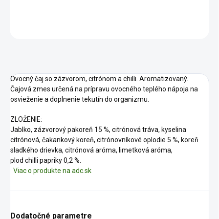
DETAILNÉ INFORMÁCIE
OPÝTAŤ SA
STRÁŽIŤ
Ovocný čaj so zázvorom, citrónom a chilli. Aromatizovaný.
Čajová zmes určená na prípravu ovocného teplého nápoja na
osvieženie a doplnenie tekutín do organizmu.
ZLOŽENIE:
Jablko, zázvorový pakoreň 15 %, citrónová tráva, kyselina
citrónová, čakankový koreň, citrónovníkové oplodie 5 %, koreň
sladkého drievka, citrónová aróma, limetková aróma,
plod chilli papriky 0,2 %.
Viac o produkte na adc.sk
Dodatočné parametre