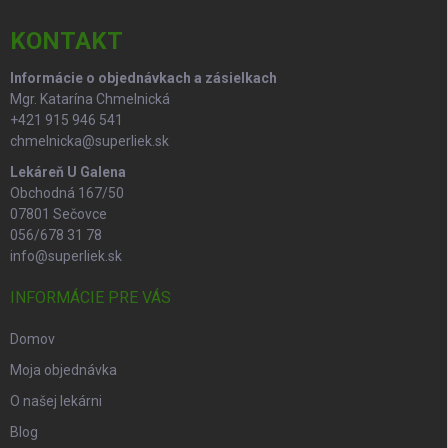
t
i
KONTAKT
e
Informácie o objednávkach a zásielkach
Mgr. Katarína Chmelnická
+421 915 946 541
chmelnicka@superliek.sk
Lekáreň U Galena
Obchodná 167/50
07801 Sečovce
056/678 31 78
info@superliek.sk
INFORMÁCIE PRE VÁS
Domov
Moja objednávka
O našej lekárni
Blog