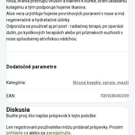
nosa, bránia prestupu vírusov a baktérií k bunke, bráni ukladaniu
kolagénu a tým podporuje hojenie tkaniva.
Aloe vera urýchľuje hojenie povrchových poranení v nose a má
regeneračné a hydratačné účinky.
Odporúča sa používať aj pri post - radiačnej terapii, po operácii
dutín, po kyslíkových terapiách alebo pri príznakoch suchosti v
nose spôsobenej atrofickou nádchou.
Dodatočné parametre
Kategória
:
Nosné kvapky, spreje, masti
EAN
:
705928045309
Diskusia
Buďte prvý, kto napíše príspevok k tejto položke.
Len registrovaní používatelia môžu pridávať príspevky. Prosím
prihláste sa
alebo sa
zaregistrujte
.