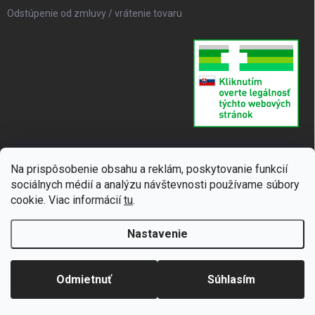
Odstúpenie od zmluvy / vrátenie tovaru
Na prispôsobenie obsahu a reklám, poskytovanie funkcií
sociálnych médií a analýzu návštevnosti používame súbory
cookie. Viac informácií
tu
.
Nastavenie
Copyright 2026
SUPERLIEK
. Všetky práva vyhradené.
Upraviť nastavenie
cookies
Odmietnuť
Súhlasím
Vytvoril Shoptet