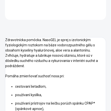
DETAILNÉ INFORMÁCIE
OPÝTAŤ SA
STRÁŽIŤ
Zdravotnícka pomôcka. NasoGEL je sprej s izotonickým
fyziologickým roztokom na báze vodorozpustného gélu s
obsahom kyseliny hyalurónovej, aloe vera a alantonínu.
Zvlhčuje, hydratuje a lubrikuje nosovú sliznicu, ktoré sú v
dôsledku suchého vzduchu a vykurovania v interiéri suché a
podráždené.
Pomáha zmierňovať suchosť nosa pri:
cestovaní lietadlom,
používaní kyslíka,
používaní prístrojov na liečbu porúch spánku CPAP*
(spánkové apnoe),