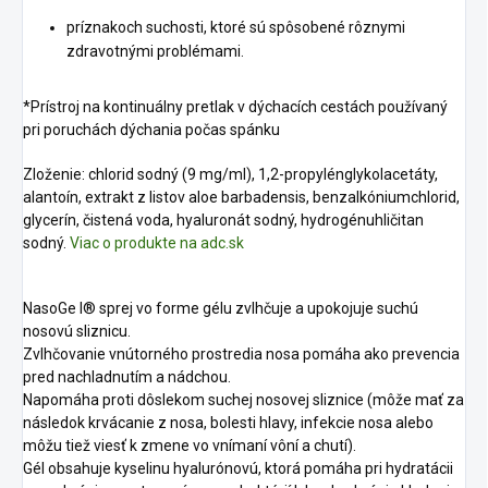
príznakoch suchosti, ktoré sú spôsobené rôznymi
zdravotnými problémami.
*Prístroj na kontinuálny pretlak v dýchacích cestách používaný
pri poruchách dýchania počas spánku
Zloženie: chlorid sodný (9 mg/ml), 1,2-propylénglykolacetáty,
alantoín, extrakt z listov aloe barbadensis, benzalkóniumchlorid,
glycerín, čistená voda, hyaluronát sodný, hydrogénuhličitan
sodný.
Viac o produkte na adc.sk
NasoGe l® sprej vo forme gélu zvlhčuje a upokojuje suchú
nosovú sliznicu.
Zvlhčovanie vnútorného prostredia nosa pomáha ako prevencia
pred nachladnutím a nádchou.
Napomáha proti dôslekom suchej nosovej sliznice (môže mať za
následok krvácanie z nosa, bolesti hlavy, infekcie nosa alebo
môžu tiež viesť k zmene vo vnímaní vôní a chutí).
Gél obsahuje kyselinu hyalurónovú, ktorá pomáha pri hydratácii