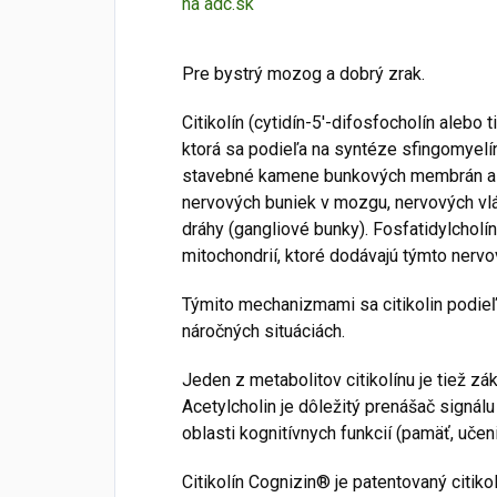
na adc.sk
Pre bystrý mozog a dobrý zrak.
Citikolín (cytidín-5'-difosfocholín alebo 
ktorá sa podieľa na syntéze sfingomyelínu
stavebné kamene bunkových membrán a ob
nervových buniek v mozgu, nervových vlák
dráhy (gangliové bunky). Fosfatidylcholí
mitochondrií, ktoré dodávajú týmto nerv
Týmito mechanizmami sa citikolin podieľ
náročných situáciách.
Jeden z metabolitov citikolínu je tiež zá
Acetylcholin je dôležitý prenášač signá
oblasti kognitívnych funkcií (pamäť, učen
Citikolín Cognizin® je patentovaný citi