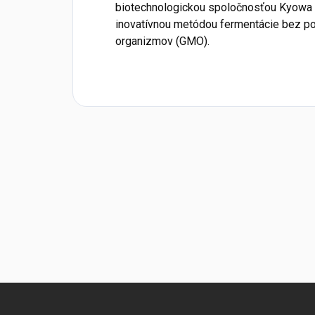
biotechnologickou spoločnosťou Kyowa H
inovatívnou metódou fermentácie bez po
organizmov (GMO).
Z
á