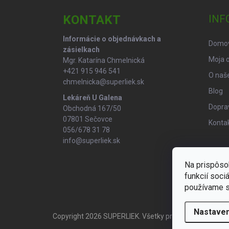
p
ä
KONTAKT
INF
t
i
Informácie o objednávkach a
Domo
e
zásielkach
Moja 
Mgr. Katarína Chmelnická
+421 915 946 541
O naše
chmelnicka@superliek.sk
Blog
Lekáreň U Galena
Doprav
Obchodná 167/50
07801 Sečovce
Konta
056/678 31 78
info@superliek.sk
Na prispôso
funkcií soci
používame s
Nastaven
Copyright 2026
SUPERLIEK
. Všetky práva vyhradené.
U