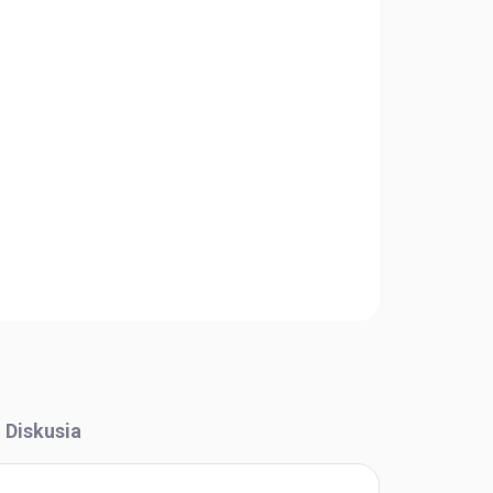
Pridať do košíka
OPÝTAŤ SA
STRÁŽIŤ
Diskusia