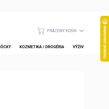
PRÁZDNY KOŠÍK
NÁKUPNÝ
KOŠÍK
MÔCKY
KOZMETIKA / DROGÉRIA
VÝŽIVOVÉ DOPLNK