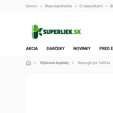
Prejsť
Domov
Moja objednávka
O našej lekárni
B
na
obsah
AKCIA
DARČEKY
NOVINKY
PRED 
Domov
Výživové doplnky
Neurogli cps 1x60 ks
2 hodnotenia
Podrobnosti hodnot