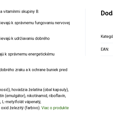
a vitamínmi skupiny B.
Dod
pievajú k správnemu fungovaniu nervovej
Kategó
pievajú k udržiavaniu dobrého
EAN
:
vajú k správnemu energetickému
 dobrého zraku a k ochrane buniek pred
nosič), hovädzia želatína (obal kapsuly),
ín (emulgátor), nikotínamid, riboflavín,
, L-metylfolát vápenatý,
 oxid železitý (farbivo).
Viac o produkte