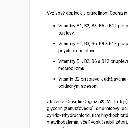
Výživový doplnok s citikolínom Cognizin 
Vitamíny B1, B2, B3, B6 a B12 pris
sústavy.
Vitamíny B1, B3, B6, B9 a B12 pris
psychického stavu.
Vitamíny B1, B2, B6 a B12 prispie
metabolizmu.
Vitamín B2 prispieva k udržiavaniu
oxidačným stresom.
Zloženie: Citikolin Cognizin®, MCT olej (
glycerín (zahusťovadlo), slnečnicový lecit
pyridoxínhydrochlorid, tiamínhydrochlorid
metylkobalamín, včelí vosk (stabilizátor),