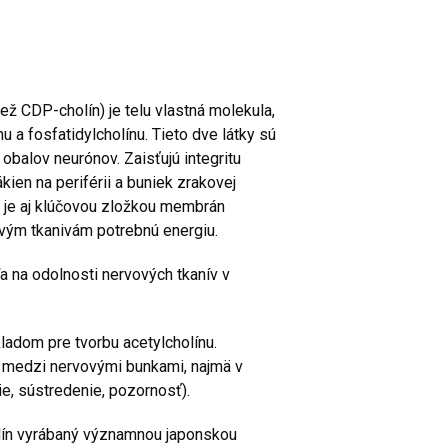
tiež CDP-cholín) je telu vlastná molekula,
 a fosfatidylcholínu. Tieto dve látky sú
alov neurónov. Zaisťujú integritu
ien na periférii a buniek zrakovej
n je aj klúčovou zložkou membrán
ovým tkanivám potrebnú energiu.
a na odolnosti nervových tkanív v
kladom pre tvorbu acetylcholínu.
lu medzi nervovými bunkami, najmä v
ie, sústredenie, pozornosť).
kolín vyrábaný významnou japonskou