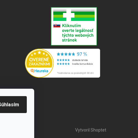
e
Súhlasím
Vytvoril Shoptet