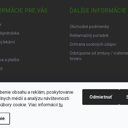
ORMÁCIE PRE VÁS
ĎALŠIE INFORMÁCIE
v
Obchodné podmienky
objednávka
Reklamačný poriadok
j lekárni
Ochrana osobných údajov
Odstúpenie od zmluvy / vráteni
tovaru
a a platba
kt
benie obsahu a reklám, poskytovanie
Odmietnuť
álnych médií a analýzu návštevnosti
úbory cookie. Viac informácií
tu
.
ie
praviť nastavenie cookies