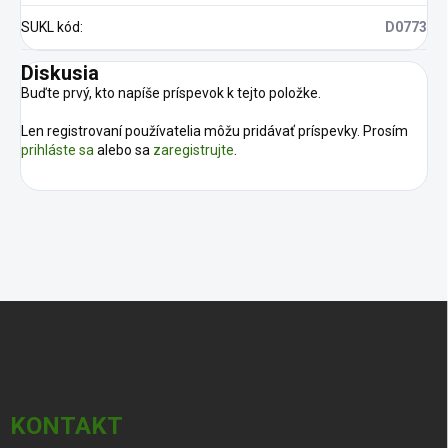
SUKL kód
:
D0773
Diskusia
Buďte prvý, kto napíše príspevok k tejto položke.
Len registrovaní používatelia môžu pridávať príspevky. Prosím
prihláste sa
alebo sa
zaregistrujte
.
Z
á
p
ä
t
i
KONTAKT
e