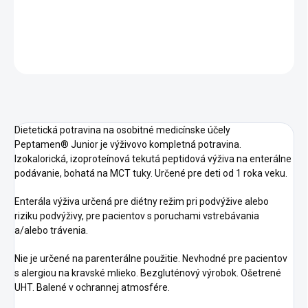
DETAILNÉ INFORMÁCIE
OPÝTAŤ SA
STRÁŽIŤ
Dietetická potravina na osobitné medicínske účely
Peptamen® Junior je výživovo kompletná potravina.
Izokalorická, izoproteínová tekutá peptidová výživa na enterálne
podávanie, bohatá na MCT tuky. Určené pre deti od 1 roka veku.
Enterála výživa určená pre diétny režim pri podvýžive alebo
riziku podvýživy, pre pacientov s poruchami vstrebávania
a/alebo trávenia.
Nie je určené na parenterálne použitie. Nevhodné pre pacientov
s alergiou na kravské mlieko. Bezgluténový výrobok. Ošetrené
UHT. Balené v ochrannej atmosfére.