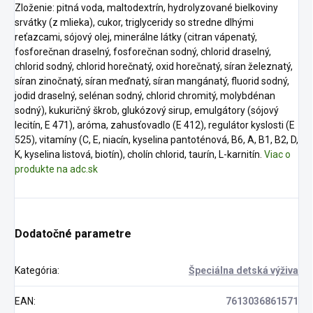
Zloženie: pitná voda, maltodextrín, hydrolyzované bielkoviny
srvátky (z mlieka), cukor, triglyceridy so stredne dlhými
reťazcami, sójový olej, minerálne látky (citran vápenatý,
fosforečnan draselný, fosforečnan sodný, chlorid draselný,
chlorid sodný, chlorid horečnatý, oxid horečnatý, síran železnatý,
síran zinočnatý, síran meďnatý, síran mangánatý, fluorid sodný,
jodid draselný, selénan sodný, chlorid chromitý, molybdénan
sodný), kukuričný škrob, glukózový sirup, emulgátory (sójový
lecitín, E 471), aróma, zahusťovadlo (E 412), regulátor kyslosti (E
525), vitamíny (C, E, niacín, kyselina pantoténová, B6, A, B1, B2, D,
K, kyselina listová, biotín), cholín chlorid, taurín, L-karnitín.
Viac o
produkte na adc.sk
Dodatočné parametre
Kategória
:
Špeciálna detská výživa
EAN
:
7613036861571